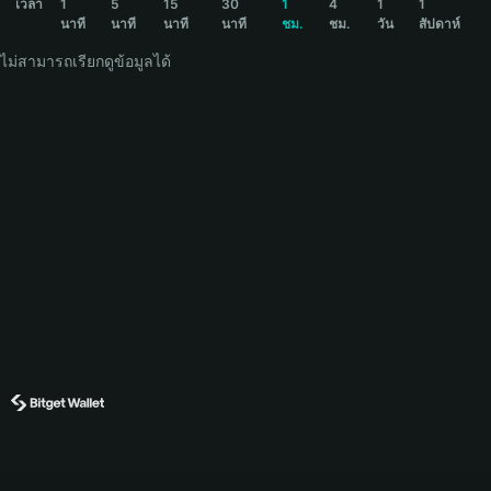
เวลา
1
5
15
30
1
4
1
1
นาที
นาที
นาที
นาที
ชม.
ชม.
วัน
สัปดาห์
ไม่สามารถเรียกดูข้อมูลได้