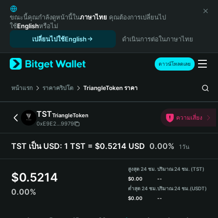
English
日本語
ขณะนี้คุณกำลังดูหน้านี้ใน
ภาษาไทย
คุณต้องการเปลี่ยนไป
ใช้
English
หรือไม่
Tiếng Việt
เปลี่ยนไปใช้English
ดำเนินการต่อในภาษาไทย
Русский
Español (Latinoamérica)
Türkçe
ดาวน์โหลดเลย
Italiano
Français
หน้าแรก
ราคาคริปโต
TriangleToken
ราคา
Deutsch
简体中文
TST
TriangleToken
ความเสี่ยง
繁體中文
0xE9E2...9979
Português (Portugal)
Bahasa Indonesia
TST เป็น USD:
1 TST = $0.5214 USD
0.00%
1วัน
ภาษาไทย
हिन्दी
สูงสุด 24 ชม.
ปริมาณ 24 ชม. (TST)
$
0.5214
বাংলা
$
0.00
--
ต่ำสุด 24 ชม.
ปริมาณ 24 ชม.
(USDT)
0.00%
Español
$
0.00
--
Português (Brasil)
TST Price Chart
Español (Argentina)