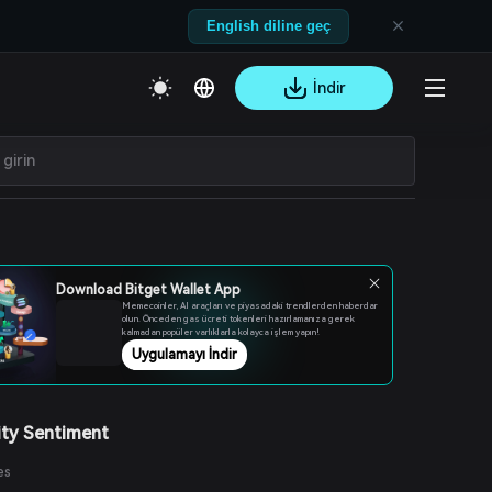
English diline geç
İndir
Download Bitget Wallet App
Memecoinler, AI araçları ve piyasadaki trendlerden haberdar
olun. Önceden gas ücreti tokenleri hazırlamanıza gerek
kalmadan popüler varlıklarla kolayca işlem yapın!
Uygulamayı İndir
ty Sentiment
es