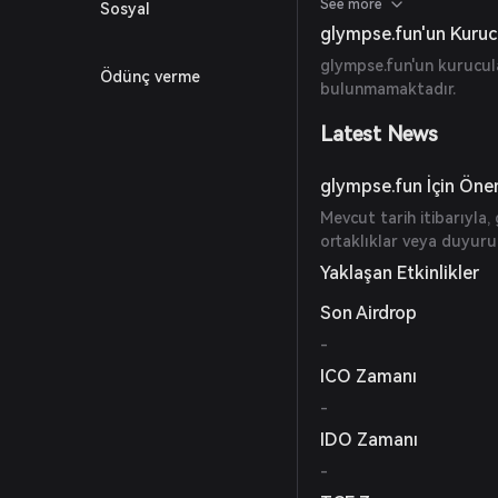
Yaratıcılar işlem ücretle
See more
Sosyal
yaratıcı etkileşimini tah
glympse.fun'un Kurucu
glympse.fun'un kurucula
Ödünç verme
bulunmamaktadır.
Latest News
glympse.fun İçin Önem
Mevcut tarih itibarıyla,
ortaklıklar veya duyuru
Yaklaşan Etkinlikler
Son Airdrop
-
ICO Zamanı
-
IDO Zamanı
-