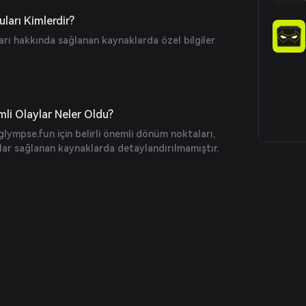
ri ve teliflerden pasif gelir elde ederken, kullanıcılar
min edebilir ve fantezi tarzı oyunlara katılabilir.
ları Kimlerdir?
rı hakkında sağlanan kaynaklarda özel bilgiler
li Olaylar Neler Oldu?
 glympse.fun için belirli önemli dönüm noktaları,
lar sağlanan kaynaklarda detaylandırılmamıştır.