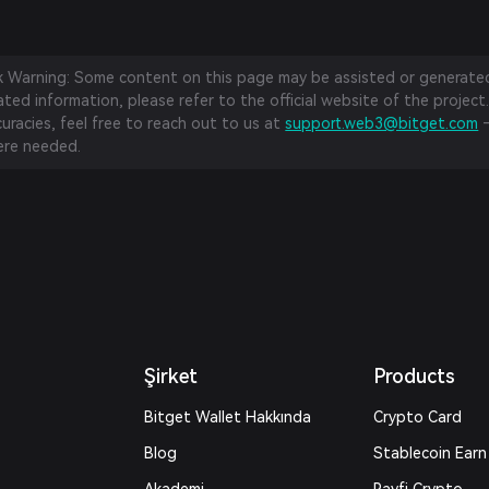
sk Warning: Some content on this page may be assisted or generated 
ed information, please refer to the official website of the project.
curacies, feel free to reach out to us at
support.web3@bitget.com
—
re needed.
Şirket
Products
Bitget Wallet Hakkında
Crypto Card
Blog
Stablecoin Earn