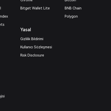
Chrome
Bitcoin
I
Bitget Wallet Lite
BNB Chain
Index
Polygon
ets
Yasal
Gizlilik Bildirimi
Kullanıcı Sözleşmesi
Risk Disclosure
jisi