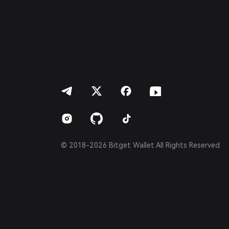
简体中文
繁體中文
Português (Portugal)
Bahasa Indonesia
ภาษาไทย
العربية
हिन्दी
বাংলা
Español
Português (Brasil)
Español (Argentina)
© 2018-2026 Bitget Wallet All Rights Reserved