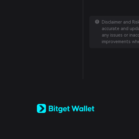
Disclaimer and Ri
accurate and updat
any issues or inac
improvements whe
English
日本語
Tiếng Việt
Русский
Español (Latinoamérica)
Türkçe
Italiano
Français
Deutsch