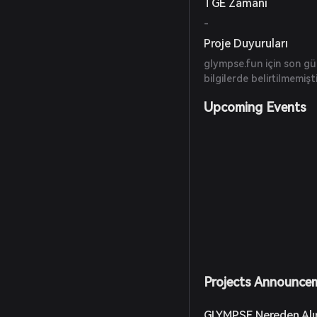
TGE Zamanı
-
Proje Duyuruları
glympse.fun için son g
bilgilerde belirtilmemişti
Upcoming Events
Projects Announce
GLYMPSE Nereden Alın