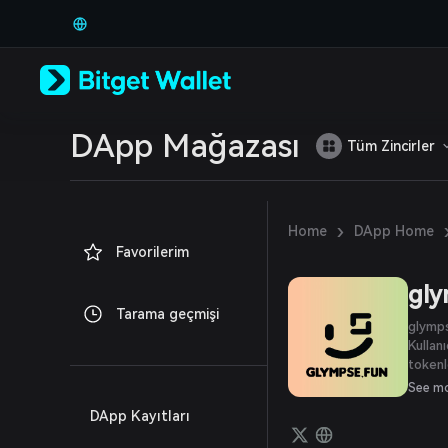
English
日本語
Tiếng Việt
Русский
Español (Latinoamérica)
Türkçe
Italiano
DApp Mağazası
Tüm Zincirler
Français
Deutsch
简体中文
繁體中文
›
Home
DApp Home
Português (Portugal)
Favorilerim
Bahasa Indonesia
ภาษาไทย
gly
العربية
Tarama geçmişi
हिन्दी
glymps
বাংলা
Kullanı
tokenl
Español
başkal
Português (Brasil)
See m
dikkat
Español (Argentina)
DApp Kayıtları