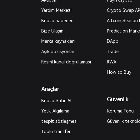
Akademi
Payfi Crypto
Yardım Merkezi
Crypto Swap AP
Kripto haberleri
Altcoin Season 
Bize Ulaşın
Prediction Mark
Marka kaynakları
DApp
Açık pozisyonlar
Trade
Resmî kanal doğrulaması
RWA
How to Buy
Araçlar
Güvenlik
Kripto Satın Al
Yetki Algılama
Koruma Fonu
tespit sözleşmesi
Güvenlik teknolo
Toplu transfer