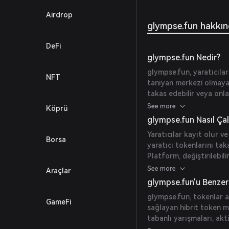
Airdrop
glympse.fun hakkı
DeFi
glympse.fun Nedir?
glympse.fun, yaratıcılar
NFT
tanıyan merkezi olmayan
takas edebilir veya onla
etkilerini paraya dönüştü
See more
Köprü
dijital varlıklara yatırı
glympse.fun Nasıl Çal
Yaratıcılar kayıt olur ve
Borsa
yaratıcı tokenlarını tak
Platform, değiştirilebili
standardı kullanarak ik
See more
Araçlar
glympse.fun haftalık et
glympse.fun'u Benzers
yaratıcıların en çok ilg
glympse.fun, tokenlar ara
GameFi
sağlayan hibrit token m
tabanlı yarışmaları, akt