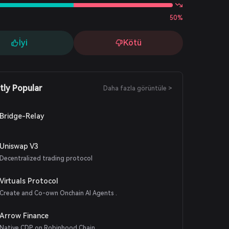
50%
İyi
Kötü
tly Popular
Daha fazla görüntüle >
Bridge-Relay
Uniswap V3
Decentralized trading protocol
Virtuals Protocol
Create and Co-own Onchain AI Agents .
Arrow Finance
Native CDP on Robinhood Chain