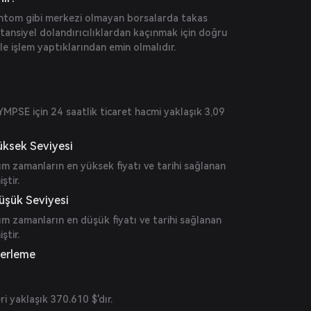
ntom gibi merkezi olmayan borsalarda takas
 potansiyel dolandırıcılıklardan kaçınmak için doğru
e işlem yaptıklarından emin olmalıdır.
YMPSE için 24 saatlik ticaret hacmi yaklaşık 3,09
üksek Seviyesi
üm zamanların en yüksek fiyatı ve tarihi sağlanan
ştir.
üşük Seviyesi
üm zamanların en düşük fiyatı ve tarihi sağlanan
ştir.
ğerleme
i yaklaşık 370.610 $'dır.