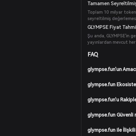
Tamamen Seyreltilmi
Toplam 10 milyar token
seyreltilmiş değerlemesi
GLYMPSE Fiyat Tahmi
Şu anda, GLYMPSE'in gel
yayınlardan mevcut her
FAQ
glympse.fun'un Amacı
glympse.fun Ekosistem
glympse.fun'u Rakiple
glympse.fun Güvenli 
glympse.fun ile İlişkil