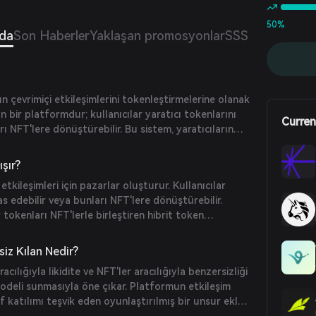
50%
nda
Son Haberler
Yaklaşan promosyonlar
SSS
ın çevrimiçi etkileşimlerini tokenleştirmelerine olanak
 bir platformdur; kullanıcılar yaratıcı tokenlarını
Curren
rı NFT'lere dönüştürebilir. Bu sistem, yaratıcıların
rmeleri ve kullanıcıların çevrimiçi kişiliklere bağlı
m yapmaları için benzersiz bir yol sunar.
ışır?
 etkileşimleri için pazarlar oluşturur. Kullanıcılar
as edebilir veya bunları NFT'lere dönüştürebilir.
r tokenları NFT'lerle birleştiren hibrit token
i yönlü sorunsuz dönüştürme sağlar. Ayrıca,
kileşim tabanlı yarışmalar düzenler; oyuncular hangi
iz Kılan Nedir?
i çekeceğini tahmin eder.
cılığıyla likidite ve NFT'ler aracılığıyla benzersizliği
odeli sunmasıyla öne çıkar. Platformun etkileşim
if katılımı teşvik eden oyunlaştırılmış bir unsur ekler.