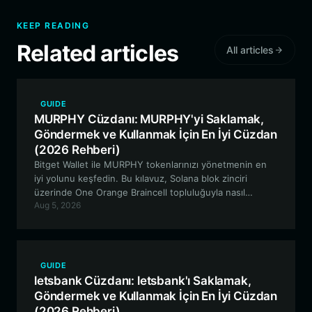
KEEP READING
Related articles
All articles
GUIDE
MURPHY Cüzdanı: MURPHY'yi Saklamak,
Göndermek ve Kullanmak İçin En İyi Cüzdan
(2026 Rehberi)
Bitget Wallet ile MURPHY tokenlarınızı yönetmenin en
iyi yolunu keşfedin. Bu kılavuz, Solana blok zinciri
üzerinde One Orange Braincell topluluğuyla nasıl
Aug 5, 2026
güvenli bir şekilde saklayacağınızı, işlem yapacağınızı ve
etkileşime gireceğinizi kapsamaktadır.
GUIDE
letsbank Cüzdanı: letsbank'ı Saklamak,
Göndermek ve Kullanmak İçin En İyi Cüzdan
(2026 Rehberi)