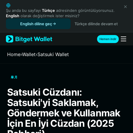
English
日本語
Şu anda bu sayfayı
Türkçe
adresinden görüntülüyorsunuz.
English
olarak değiştirmek ister misiniz?
Tiếng Việt
English diline geç
Türkçe dilinde devam et
Русский
Español (Latinoamérica)
Türkçe
Hemen indir
Italiano
Français
Home
›
Wallet
›
Satsuki Wallet
Deutsch
简体中文
繁體中文
皐月
Português (Portugal)
Bahasa Indonesia
Satsuki Cüzdanı:
ภาษาไทย
Satsuki'yi Saklamak,
हिन्दी
বাংলা
Göndermek ve Kullanmak
Español
İçin En İyi Cüzdan (2025
Português (Brasil)
Español (Argentina)