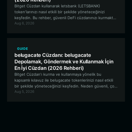
Bitget Cüzdan kullanarak letsbank (LETSBANK)
token'larınızı nasıl etkili bir şekilde yöneteceğinizi
keşfedin. Bu rehber, güvenli DeFi cüzdanınızı kurmaktan
Aug 6, 2026
RobinhoodApp ağındaki USDG ekosistemiyle etkileşime
geçmeye kadar her şeyi kapsamaktadır.
GUIDE
belugacate Cüzdanı: belugacate
Depolamak, Göndermek ve Kullanmak İçin
En İyi Cüzdan (2026 Rehberi)
Bitget Cüzdan'ı kurma ve kullanmaya yönelik bu
kapsamlı kılavuz ile belugacate tokenlerinizi nasıl etkili
bir şekilde yöneteceğinizi keşfedin. Neden güvenli, çok
Aug 5, 2026
zincirli meme token yönetimi için en iyi tercih olduğunu
öğrenin.