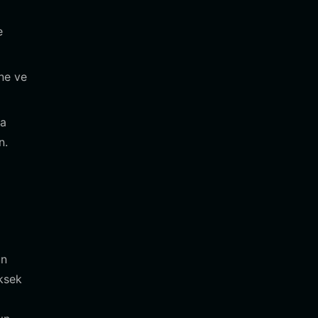
e
ne ve
sa
n.
un
ksek