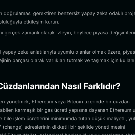
n doğrulaması gerektiren benzersiz yapay zeka odaklı proj
pluluğuyla etkileşim kurun.
ı gerçek zamanlı olarak izleyin, böylece piyasa değişimleri
al yapay zeka anlatılarıyla uyumlu olanlar olmak üzere, piya
jinin parçası olarak varlıkları tutmak ve taşımak için kullanı
Cüzdanlarından Nasıl Farklıdır?
oken yönetmek, Ethereum veya Bitcoin üzerinde bir cüzdan
rtabilen karmaşık bir gas ücreti yapısına dayanan Ethereum'
bile işlem ücretlerini minimumda tutan düşük maliyetli, yü
' (change) adreslerinin dikkatli bir şekilde yönetilmesini