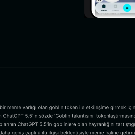
bir meme varlığı olan goblin token ile etkileşime girmek içi
un ChatGPT 5.5'in sözde 'Goblin takıntısını' tokenlaştırması
larının ChatGPT 5.5'in goblinlere olan hayranlığını tartıştığı
aha geniş çaplı ünlü ilgisi beklentisiyle meme haline getir