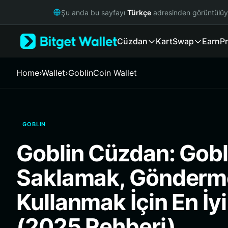
English
Şu anda bu sayfayı
Türkçe
adresinden görüntülü
日本語
Tiếng Việt
Cüzdan
Kart
Swap
Earn
Pr
Русский
Español (Latinoamérica)
Türkçe
Home
›
Wallet
›
GoblinCoin Wallet
Italiano
Français
Deutsch
简体中文
GOBLIN
繁體中文
Português (Portugal)
Goblin Cüzdan: Gobl
Bahasa Indonesia
ภาษาไทย
Saklamak, Gönderm
हिन्दी
বাংলা
Kullanmak İçin En İy
Español
Português (Brasil)
(2025 Rehberi)
Español (Argentina)