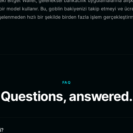
ki Bitget Wallet, geleneksel bankacılık uygulamalarına alışk
 bir model kullanır. Bu, goblin bakiyenizi takip etmeyi ve ücr
elenmeden hızlı bir şekilde birden fazla işlem gerçekleştir
FAQ
Questions, answered.
i?