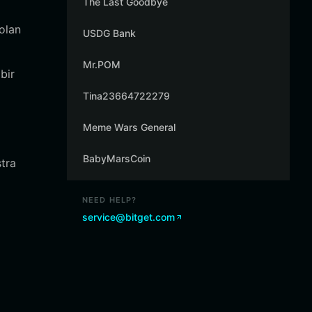
The Last Goodbye
olan
USDG Bank
Mr.POM
bir
Tina23664722279
Meme Wars General
BabyMarsCoin
stra
NEED HELP?
service@bitget.com