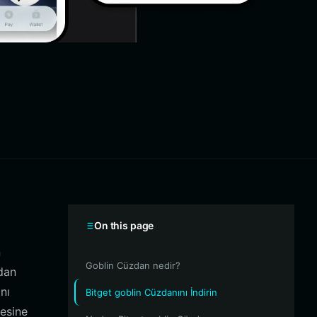
On this page
n
Goblin Cüzdan nedir?
ndan
nı
Bitget goblin Cüzdanını İndirin
mesine