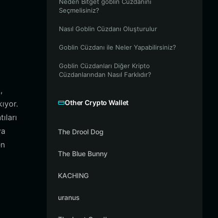
Neden Bitget goblin Cüzdanını
Seçmelisiniz?
Nasıl Goblin Cüzdanı Oluşturulur
Goblin Cüzdanı ile Neler Yapabilirsiniz?
Goblin Cüzdanları Diğer Kripto
Cüzdanlarından Nasıl Farklıdır?
,
Other Crypto Wallet
ıyor.
ıları
va
The Drool Dog
en
The Blue Bunny
KACHING
uranus