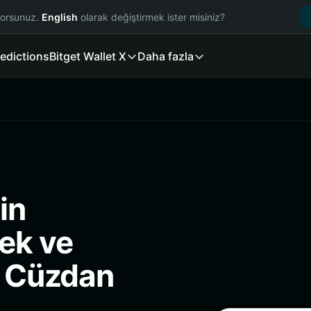
yorsunuz.
English
olarak değiştirmek ister misiniz?
edictions
Bitget Wallet X
Daha fazla
in
ek ve
i Cüzdan