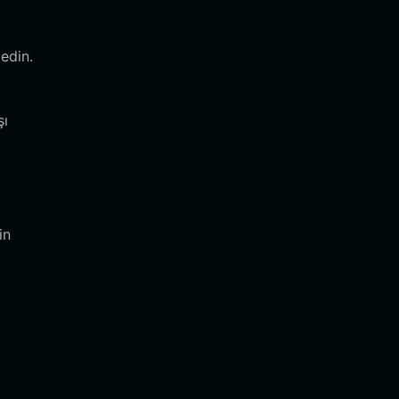
edin.
şı
in