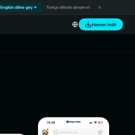
English diline geç
Türkçe dilinde devam et
Hemen indir