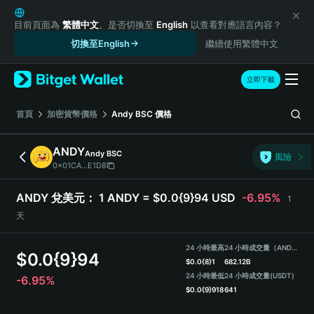
English
日本語
目前頁面為
繁體中文
。是否切換至
English
以查看對應語言內容？
Tiếng Việt
切換至English
繼續使用繁體中文
Русский
Español (Latinoamérica)
立即下載
Türkçe
Italiano
首頁
加密貨幣價格
Andy BSC
價格
Français
Deutsch
ANDY
Andy BSC
風險
简体中文
0x01CA...E1D8
繁體中文
Português (Portugal)
ANDY 兌美元：
1 ANDY = $0.0{9}94 USD
-6.95%
1
Bahasa Indonesia
天
ภาษาไทย
हिन्दी
24 小時最高
24 小時成交量（ANDY）
$
0.0{9}94
বাংলা
$
0.0{8}1
682.12B
Español
24 小時最低
24 小時成交量
(USDT)
-6.95%
$
0.0{9}918
641
Português (Brasil)
Español (Argentina)
ANDY Price Chart