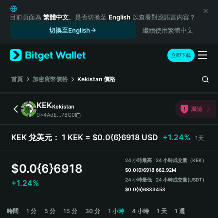
English
日本語
目前頁面為
繁體中文
。是否切換至
English
以查看對應語言內容？
Tiếng Việt
切換至English
繼續使用繁體中文
Русский
Español (Latinoamérica)
立即下載
Türkçe
Italiano
首頁
加密貨幣價格
Kekistan
價格
Français
Deutsch
KEK
Kekistan
風險
简体中文
0x4AdE...78C0
繁體中文
Português (Portugal)
KEK 兌美元：
1 KEK = $0.0{6}6918 USD
+1.24%
1天
Bahasa Indonesia
ภาษาไทย
24 小時最高
24 小時成交量（KEK）
$
0.0{6}6918
हिन्दी
$
0.0{6}6918
662.92M
বাংলা
24 小時最低
24 小時成交量
(USDT)
+1.24%
$
0.0{6}6833
453
Español
Português (Brasil)
KEK Price Chart
時間
1 分
5 分
15 分
30 分
1 小時
4 小時
1 天
1 週
Español (Argentina)