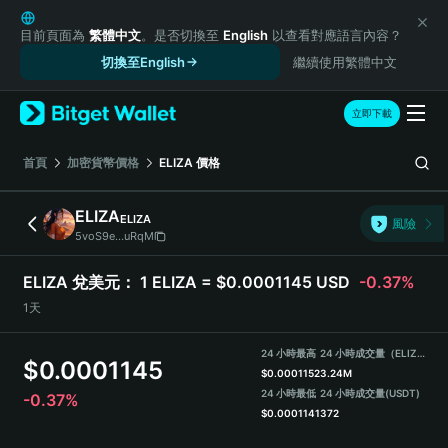
English
日本語
目前頁面為
繁體中文
。是否切換至
English
以查看對應語言內容？
Tiếng Việt
切換至English
繼續使用繁體中文
Русский
Español (Latinoamérica)
立即下載
Türkçe
Italiano
首頁
加密貨幣價格
ELIZA
價格
Français
Deutsch
ELIZA
ELIZA
風險
简体中文
5voS9e...uRqM
繁體中文
Português (Portugal)
ELIZA 兌美元：
1 ELIZA = $0.0001145 USD
-0.37%
Bahasa Indonesia
1天
ภาษาไทย
हिन्दी
24 小時最高
24 小時成交量（ELIZA）
$
0.0001145
বাংলা
$
0.0001152
3.24M
Español
24 小時最低
24 小時成交量
(USDT)
-0.37%
$
0.0001141
372
Português (Brasil)
Español (Argentina)
ELIZA Price Chart