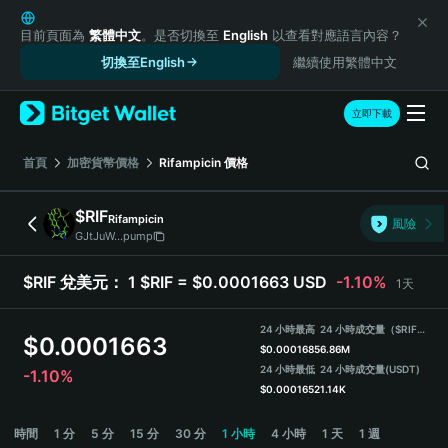
English
日本語
目前頁面為
繁體中文
。是否切換至
English
以查看對應語言內容？
Tiếng Việt
切換至English
繼續使用繁體中文
Русский
Español (Latinoamérica)
立即下載
Türkçe
Italiano
首頁
加密貨幣價格
Rifampicin
價格
Français
Deutsch
$RIF
Rifampicin
風險
简体中文
GJtJuW...pump
繁體中文
Português (Portugal)
$RIF 兌美元：
1 $RIF = $0.0001663 USD
-1.10%
1天
Bahasa Indonesia
ภาษาไทย
24 小時最高
24 小時成交量（$RIF）
$
0.0001663
हिन्दी
$
0.0001685
6.86M
বাংলা
24 小時最低
24 小時成交量
(USDT)
-1.10%
$
0.0001652
1.14K
Español
Português (Brasil)
$RIF Price Chart
時間
1 分
5 分
15 分
30 分
1 小時
4 小時
1 天
1 週
Español (Argentina)