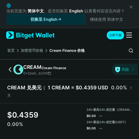
English
日本語
当前页面为
简体中文
。是否切换至
English
以查看对应语言内容？
Tiếng Việt
切换至 English
继续使用 简体中文
Русский
Español (Latinoamérica)
立即下载
Türkçe
Italiano
首页
加密货币价格
Cream Finance
价格
Français
Deutsch
CREAM
Cream Finance
风险
简体中文
0x2ba5...b200
繁體中文
Português (Portugal)
CREAM 兑美元：
1 CREAM = $0.4359 USD
0.00%
1
Bahasa Indonesia
天
ภาษาไทย
हिन्दी
24h 最高
24h 成交量（CREAM）
$
0.4359
বাংলা
$
0.00
--
Español
24h 最低
24h 成交量
(USDT)
0.00%
$
0.00
--
Português (Brasil)
Español (Argentina)
CREAM 价格走势图