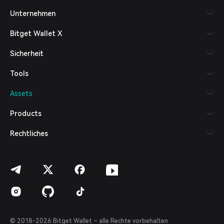
Русский
Unternehmen
Español (Latinoamérica)
Türkçe
Bitget Wallet X
Italiano
Français
Sicherheit
Deutsch
简体中文
Tools
繁體中文
Português (Portugal)
Assets
Bahasa Indonesia
ภาษาไทย
Products
العربية
हिन्दी
Rechtliches
বাংলা
Español
Português (Brasil)
Español (Argentina)
© 2018-2026 Bitget Wallet – alle Rechte vorbehalten