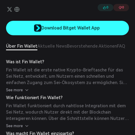
sowie NFTs auf Sei prägen, verwalten und sammeln.
0
0
Download Bitget Wallet App
Über Fin Wallet
Aktuelle News
Bevorstehende Aktionen
FAQ
Was ist Fin Wallet?
Fin Wallet ist die erste native Krypto-Brieftasche für das
Sei Netz, entwickelt, um Nutzern einen schnellen und
einfachen Zugang zum Sei-Ökosystem zu ermöglichen. Sie
erlaubt es Nutzern, Token sicher und benutzerfreundlich zu
See more
speichern, zu senden und zu empfangen sowie NFTs auf Sei
Wie funktioniert Fin Wallet?
zu prägen, zu verwalten und zu sammeln.
Fin Wallet funktioniert durch nahtlose Integration mit dem
Sei Netz, wodurch Nutzer direkt mit der Blockchain
interagieren können. Über die Schnittstelle können Nutzer
Transaktionen ausführen, digitale Vermögenswerte
See more
verwalten und mit dezentralen Anwendungen (DApps) auf
Was macht Fin Wallet einzigartig?