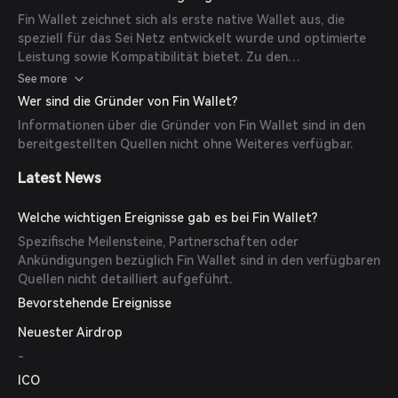
Sei interagieren.
Fin Wallet zeichnet sich als erste native Wallet aus, die
speziell für das Sei Netz entwickelt wurde und optimierte
Leistung sowie Kompatibilität bietet. Zu den
Hauptmerkmalen gehören die sichere Speicherung digitaler
See more
Vermögenswerte, Unterstützung für NFT-Verwaltung und
Wer sind die Gründer von Fin Wallet?
eine benutzerfreundliche Oberfläche, die Blockchain-
Informationen über die Gründer von Fin Wallet sind in den
Interaktionen vereinfacht.
bereitgestellten Quellen nicht ohne Weiteres verfügbar.
Latest News
Welche wichtigen Ereignisse gab es bei Fin Wallet?
Spezifische Meilensteine, Partnerschaften oder
Ankündigungen bezüglich Fin Wallet sind in den verfügbaren
Quellen nicht detailliert aufgeführt.
Bevorstehende Ereignisse
Neuester Airdrop
-
ICO