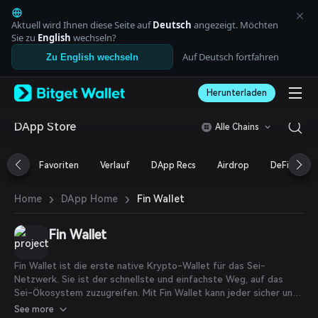
English
日本語
Aktuell wird Ihnen diese Seite auf
Deutsch
angezeigt. Möchten
Tiếng Việt
Sie zu
English
wechseln?
Русский
Auf Deutsch fortfahren
Zu English wechseln
Español (Latinoamérica)
Türkçe
Herunterladen
Italiano
Français
Deutsch
DApp Store
Alle Chains
简体中文
繁體中文
Favoriten
Verlauf
DApp Recs
Airdrop
DeFi
N
Português (Portugal)
Bahasa Indonesia
›
›
Fin Wallet
Home
DApp Home
ภาษาไทย
العربية
हिन्दी
Fin Wallet
বাংলা
Español
Fin Wallet ist die erste native Krypto-Wallet für das Sei-
Português (Brasil)
Netzwerk. Sie ist der schnellste und einfachste Weg, auf das
Español (Argentina)
Sei-Ökosystem zuzugreifen. Mit Fin Wallet kann jeder sicher und
benutzerfreundlich Tokens speichern, senden und empfangen
See more