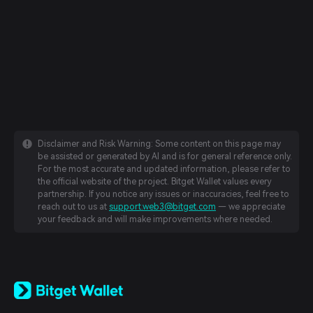
Disclaimer and Risk Warning: Some content on this page may
be assisted or generated by AI and is for general reference only.
For the most accurate and updated information, please refer to
the official website of the project. Bitget Wallet values every
partnership. If you notice any issues or inaccuracies, feel free to
reach out to us at
support.web3@bitget.com
— we appreciate
your feedback and will make improvements where needed.
English
日本語
Tiếng Việt