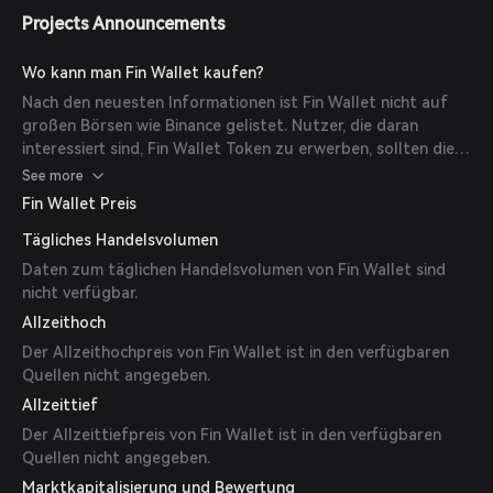
Projects Announcements
Wo kann man Fin Wallet kaufen?
Nach den neuesten Informationen ist Fin Wallet nicht auf
großen Börsen wie Binance gelistet. Nutzer, die daran
interessiert sind, Fin Wallet Token zu erwerben, sollten die
offizielle Webseite oder Community-Kanäle für die
See more
aktuellsten Informationen zu Kaufmöglichkeiten prüfen.
Fin Wallet Preis
Tägliches Handelsvolumen
Daten zum täglichen Handelsvolumen von Fin Wallet sind
nicht verfügbar.
Allzeithoch
Der Allzeithochpreis von Fin Wallet ist in den verfügbaren
Quellen nicht angegeben.
Allzeittief
Der Allzeittiefpreis von Fin Wallet ist in den verfügbaren
Quellen nicht angegeben.
Marktkapitalisierung und Bewertung