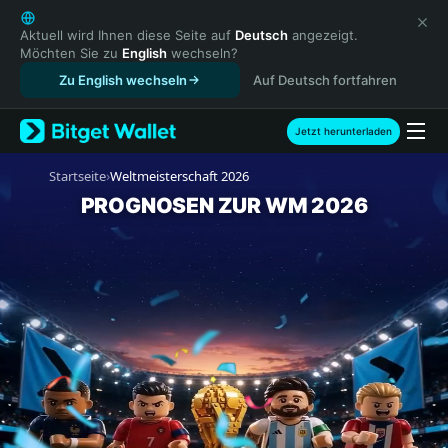
English
日本語
Aktuell wird Ihnen diese Seite auf
Deutsch
angezeigt.
Möchten Sie zu
English
wechseln?
Tiếng Việt
Zu English wechseln
Auf Deutsch fortfahren
Русский
Español (Latinoamérica)
Türkçe
Jetzt herunterladen
Italiano
›
Startseite
Weltmeisterschaft 2026
Français
Deutsch
PROGNOSEN ZUR WM 2026
简体中文
繁體中文
Português (Portugal)
Bahasa Indonesia
ภาษาไทย
हिन्दी
বাংলা
Español
Português (Brasil)
Español (Argentina)