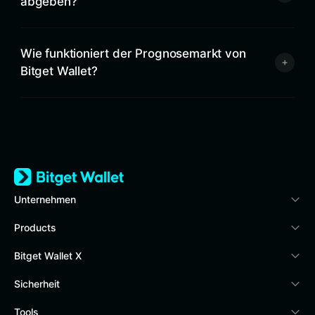
abgeben?
Wie funktioniert der Prognosemarkt von
Bitget Wallet?
Unternehmen
Über Bitget Wallet
Products
Blog
Crypto Card
Bitget Wallet X
Academy
Stablecoin Earn
Developer
Sicherheit
Krypto-News
Payfi Crypto
Wallet verbinden
Protection-Fonds
Tools