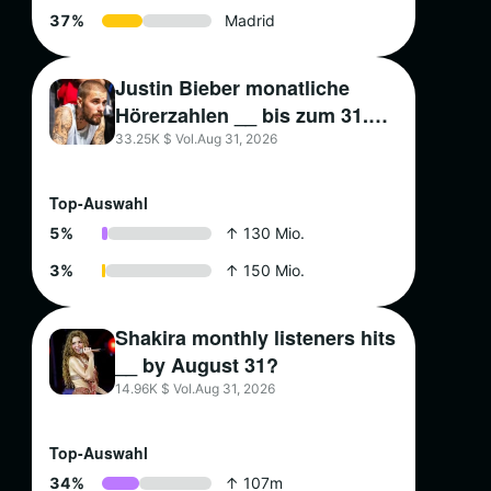
3
7
%
Madrid
Justin Bieber monatliche
Hörerzahlen __ bis zum 31.
August?
33.25K $ Vol.
Aug 31, 2026
Top-Auswahl
5
%
↑ 130 Mio.
3
%
↑ 150 Mio.
Shakira monthly listeners hits
__ by August 31?
14.96K $ Vol.
Aug 31, 2026
Top-Auswahl
3
4
%
↑ 107m