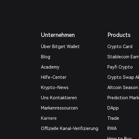
Unternehmen
Products
Über Bitget Wallet
Crypto Card
Blog
Stablecoin Ear
Academy
Payfi Crypto
Hilfe-Center
Crypto Swap A
Krypto-News
Altcoin Season
Uns Kontaktieren
Prediction Mar
Markenressourcen
DApp
Karriere
Trade
Offizielle Kanal-Verifizierung
RWA
How to Buy