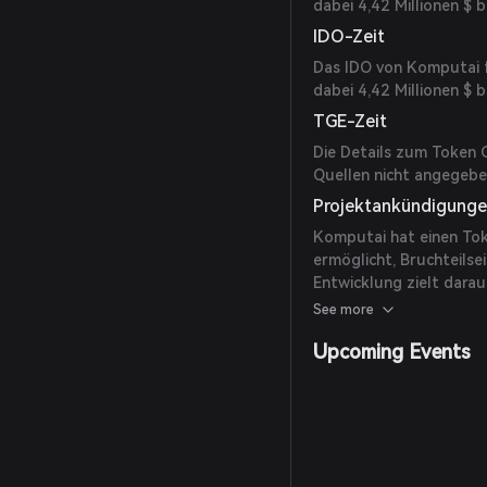
dabei 4,42 Millionen $ 
IDO-Zeit
Das IDO von Komputai fa
dabei 4,42 Millionen $ 
TGE-Zeit
Die Details zum Token 
Quellen nicht angegebe
Projektankündigung
Komputai hat einen Tok
ermöglicht, Bruchteils
Entwicklung zielt dara
und die Teilnahme am N
See more
Upcoming Events