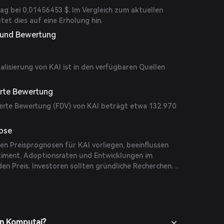
 lag bei 0,01456453 $. Im Vergleich zum aktuellen
tet dies auf eine Erholung hin.
g und Bewertung
alisierung von KAI ist in den verfügbaren Quellen
erte Bewertung
serte Bewertung (FDV) von KAI beträgt etwa 132.970
ose
en Preisprognosen für KAI vorliegen, beeinflussen
timent, Adoptionsraten und Entwicklungen im
 Preis. Investoren sollten gründliche Recherchen
Faktoren bei der Bewertung potenzieller
sichtigen.
on Komputai?