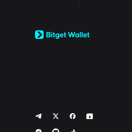
English
日本語
Tiếng Việt
Русский
Español (Latinoamérica)
Türkçe
Italiano
Français
Deutsch
简体中文
繁體中文
Português (Portugal)
Bahasa Indonesia
ภาษาไทย
العربية
हिन्दी
বাংলা
Español
Português (Brasil)
Español (Argentina)