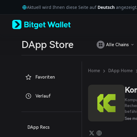
English
Aktuell wird Ihnen diese Seite auf
Deutsch
angezeigt
日本語
Tiếng Việt
Русский
Español (Latinoamérica)
Türkçe
Italiano
DApp Store
Alle Chains
Français
Deutsch
简体中文
繁體中文
›
Home
DApp Home
Português (Portugal)
Favoriten
Bahasa Indonesia
ภาษาไทย
Ko
العربية
Verlauf
हिन्दी
Komput
বাংলা
Rechen
befähi
Español
zu mon
Português (Brasil)
See m
Netzw
Español (Argentina)
DApp Recs