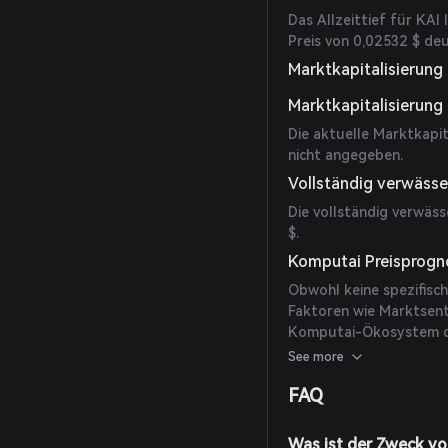
Das Allzeittief für KAI
Preis von 0,02532 $ deu
Marktkapitalisierun
Marktkapitalisierung
Die aktuelle Marktkapit
nicht angegeben.
Vollständig verwäss
Die vollständig verwäs
$.
Komputai Preisprogn
Obwohl keine spezifisch
Faktoren wie Marktsen
Komputai-Ökosystem den
durchführen und diese 
See more
Kursbewegungen berück
FAQ
Was ist der Zweck v