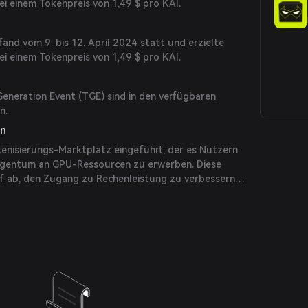
bei einem Tokenpreis von 1,49 $ pro KAI.
nd vom 9. bis 12. April 2024 statt und erzielte
bei einem Tokenpreis von 1,49 $ pro KAI.
Generation Event (TGE) sind in den verfügbaren
n.
en
enisierungs-Marktplatz eingeführt, der es Nutzern
eigentum an GPU-Ressourcen zu erwerben. Diese
uf ab, den Zugang zu Rechenleistung zu verbessern
etzwerk zu fördern.