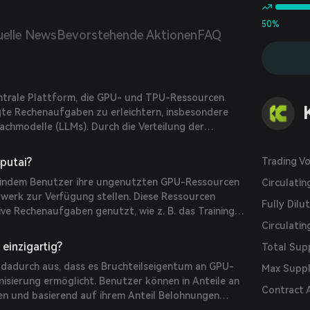
50%
uelle News
Bevorstehende Aktionen
FAQ
ntrale Plattform, die GPU- und TPU-Ressourcen
te Rechenaufgaben zu erleichtern, insbesondere
achmodelle (LLMs). Durch die Verteilung der
in Netzwerk von Knoten möchte Komputai
ugänglicher und kosteneffizienter machen.
putai?
Trading V
, indem Benutzer ihre ungenutzten GPU-Ressourcen
Circulati
werk zur Verfügung stellen. Diese Ressourcen
Fully Dilu
ve Rechenaufgaben genutzt, wie z. B. das Training
erden für ihre Beiträge mit KAI-Token belohnt,
Circulatin
rtes Ökosystem für gemeinsam genutzte
einzigartig?
Total Sup
t.
 dadurch aus, dass es Bruchteilseigentum an GPU-
Max Supp
isierung ermöglicht. Benutzer können in Anteile an
Contract 
en und basierend auf ihrem Anteil Belohnungen