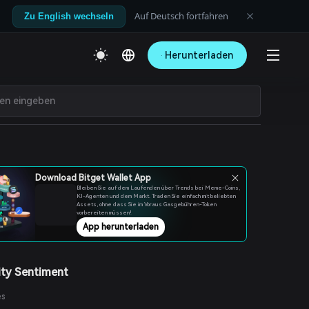
Auf Deutsch fortfahren
Zu English wechseln
Herunterladen
Download Bitget Wallet App
Bleiben Sie auf dem Laufenden über Trends bei Meme-Coins,
KI-Agenten und dem Markt. Traden Sie einfach mit beliebten
Assets, ohne dass Sie im Voraus Gasgebühren-Token
vorbereiten müssen!
App herunterladen
ty Sentiment
es