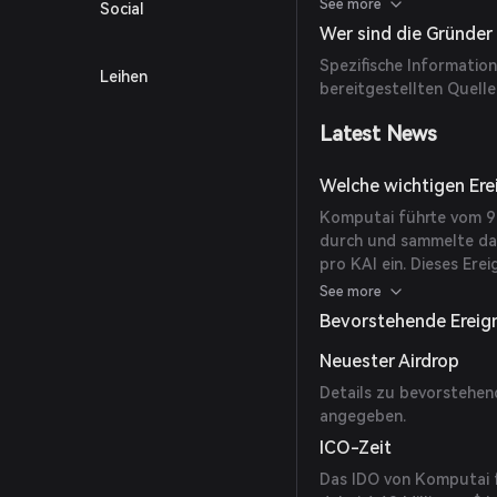
erhalten. Dieser Ansat
See more
Social
Hochleistungsrechnen un
Wer sind die Gründe
Entwicklung.
Spezifische Informatio
Leihen
bereitgestellten Quelle
Latest News
Welche wichtigen Ere
Komputai führte vom 9. b
durch und sammelte dab
pro KAI ein. Dieses Ere
Entwicklung des Projek
See more
Bevorstehende Ereig
Neuester Airdrop
Details zu bevorstehen
angegeben.
ICO-Zeit
Das IDO von Komputai fa