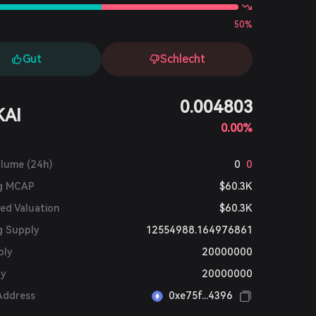
50%
Gut
Schlecht
0.004803
KAI
0.00%
olume (24h)
0
0
ng MCAP
$60.3K
ted Valuation
$60.3K
g Supply
12554988.164976861
ply
20000000
ly
20000000
Address
0xe75f...4396