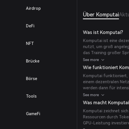
Airdrop
Über Komputai
Akt
DeFi
Was ist Komputai?
Komputai ist eine deze
NFT
nutzt, um groß angeleg
das Training großer Spr
Rechenleistung über e
See more
Brücke
Hochleistungsrechnen z
Wie funktioniert Kom
Komputai funktioniert
Börse
einem dezentralen Netz
werden dann für intensi
von LLMs. Teilnehmer w
See more
Tools
wodurch ein incentivie
Was macht Komputai 
Rechenleistung entsteh
Komputai zeichnet sich
GameFi
Ressourcen durch Token
GPU-Leistung investier