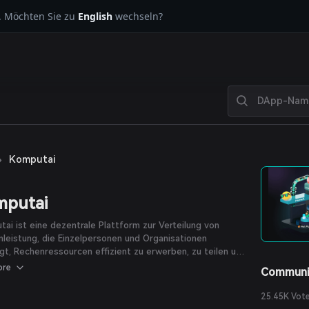
. Möchten Sie zu
English
wechseln?
›
Komputai
mputai
ai ist eine dezentrale Plattform zur Verteilung von
leistung, die Einzelpersonen und Organisationen
gt, Rechenressourcen effizient zu erwerben, zu teilen und
etarisieren, indem die GPU-Leistung eines dezentralen
ore
Communi
erks gebündelt wird.
25.45K Vot