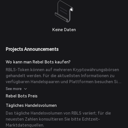
Keine Daten
Projects Announcements
Wo kann man Rebel Bots kaufen?
RBLS-Token können auf mehreren Kryptowährungsbörsen
gehandelt werden. Für die aktuellsten Informationen zu
verfügbaren Handelspaaren und Plattformen besuchen Sie
bitte die offizielle Website von Rebel Bots oder
See more
vertrauenswürdige Börsenlisten.
Rebel Bots Preis
Tägliches Handelsvolumen
Das tägliche Handelsvolumen von RBLS variiert; für die
neuesten Zahlen konsultieren Sie bitte Echtzeit-
Marktdatenquellen.