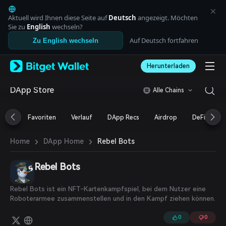
English
日本語
Aktuell wird Ihnen diese Seite auf
Deutsch
angezeigt. Möchten
Tiếng Việt
Sie zu
English
wechseln?
Русский
Auf Deutsch fortfahren
Zu English wechseln
Español (Latinoamérica)
Türkçe
Herunterladen
Italiano
Français
Deutsch
DApp Store
Alle Chains
简体中文
繁體中文
Favoriten
Verlauf
DApp Recs
Airdrop
DeFi
N
Português (Portugal)
Bahasa Indonesia
›
›
Rebel Bots
Home
DApp Home
ภาษาไทย
العربية
हिन्दी
Rebel Bots
বাংলা
Español
Rebel Bots ist ein NFT-Kartenkampfspiel, bei dem Nutzer eine
Português (Brasil)
Roboterarmee zusammenstellen und in den Kampf ziehen können.
Español (Argentina)
0
0