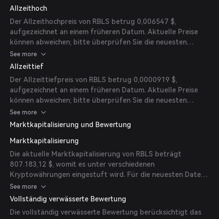
Allzeithoch
Der Allzeithochpreis von RBLS betrug 0,006547 $,
aufgezeichnet an einem früheren Datum. Aktuelle Preise
können abweichen; bitte überprüfen Sie die neuesten
Marktdaten für Updates.
See more
Allzeittief
Der Allzeittiefpreis von RBLS betrug 0,0000919 $,
aufgezeichnet an einem früheren Datum. Aktuelle Preise
können abweichen; bitte überprüfen Sie die neuesten
Marktdaten für Updates.
See more
Marktkapitalisierung und Bewertung
Marktkapitalisierung
Die aktuelle Marktkapitalisierung von RBLS beträgt
807.183,12 $, womit es unter verschiedenen
Kryptowährungen eingestuft wird. Für die neuesten Daten
konsultieren Sie bitte Echtzeit-Marktdatenquellen.
See more
Vollständig verwässerte Bewertung
Die vollständig verwässerte Bewertung berücksichtigt das