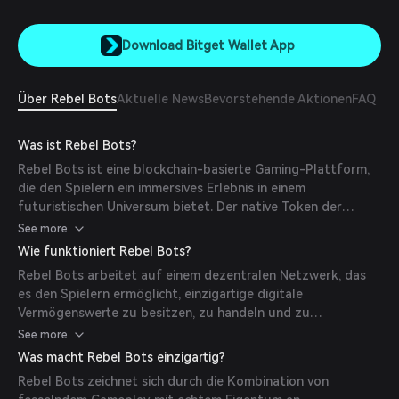
Download Bitget Wallet App
Über Rebel Bots
Aktuelle News
Bevorstehende Aktionen
FAQ
Was ist Rebel Bots?
Rebel Bots ist eine blockchain-basierte Gaming-Plattform,
die den Spielern ein immersives Erlebnis in einem
futuristischen Universum bietet. Der native Token der
Plattform, RBLS, erleichtert In-Game-Transaktionen und
See more
Governance.
Wie funktioniert Rebel Bots?
Rebel Bots arbeitet auf einem dezentralen Netzwerk, das
es den Spielern ermöglicht, einzigartige digitale
Vermögenswerte zu besitzen, zu handeln und zu
bekämpfen. Das Spiel nutzt Blockchain-Technologie, um
See more
Transparenz und Sicherheit bei allen Transaktionen zu
Was macht Rebel Bots einzigartig?
gewährleisten.
Rebel Bots zeichnet sich durch die Kombination von