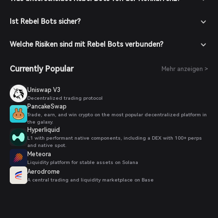
verfügbare Handelspaare anzuzeigen.
Geben Sie Ihre Bestellung auf: Wählen Sie das gewünschte
Ist Rebel Bots sicher?
Handelspaar (z. B. RBLS/USDT), geben Sie die Menge ein, die
Sie kaufen möchten, und bestätigen Sie Ihre Bestellung.
Nach Abschluss der Transaktion werden die RBLS-Token
Welche Risiken sind mit Rebel Bots verbunden?
Ihrer Wallet gutgeschrieben.
Currently Popular
Mehr anzeigen >
Uniswap V3
Decentralized trading protocol
PancakeSwap
Trade, earn, and win crypto on the most popular decentralized platform in
the galaxy.
Hyperliquid
L1 with performant native components, including a DEX with 100+ perps
and native spot.
Meteora
Liquidity platform for stable assets on Solana
Aerodrome
A central trading and liquidity marketplace on Base