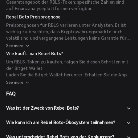
Gesamtangebot der RBLS-Token; spezifische Zahlen sind
auf Finanzanalyseplattformen verfügbar.
Rebel Bots Preisprognose
Preisprognosen für RBLS variieren unter Analysten. Es ist
wichtig zu beachten, dass Kryptowährungsmärkte hoch
volatil sind und vergangene Leistungen keine Garantie für
zukünftige Ergebnisse darstellen. Investoren sollten
See more
gründliche Recherchen durchführen und Finanzberater
Wie kauft man Rebel Bots?
konsultieren, bevor sie Investitionsentscheidungen treffen.
Um RBLS-Token zu kaufen, folgen Sie diesen Schritten mit
der Bitget Wallet:
Laden Sie die Bitget Wallet herunter: Erhalten Sie die App
von der offiziellen Website oder Ihrem App-Store.
See more
Erstellen Sie ein Konto: Öffnen Sie die App und folgen Sie
FAQ
den Anweisungen, um ein neues Konto mit einem starken
Passwort einzurichten.
Laden Sie Ihre Wallet auf: Tätigen Sie Einzahlungen, indem
Was ist der Zweck von Rebel Bots?
Sie Kryptowährungen übertragen oder Krypto mit
unterstützten Zahlungsmethoden kaufen.
Wie kann ich am Rebel Bots-Ökosystem teilnehmen?
Navigieren Sie zum Markt: Gehen Sie in der Bitget Wallet
zum Marktbereich und suchen Sie nach RBLS, um
Was unterscheidet Rebel Bots von der Konkurrenz?