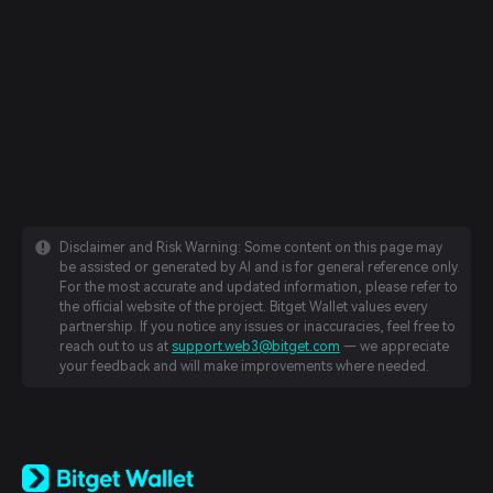
Disclaimer and Risk Warning: Some content on this page may
be assisted or generated by AI and is for general reference only.
For the most accurate and updated information, please refer to
the official website of the project. Bitget Wallet values every
partnership. If you notice any issues or inaccuracies, feel free to
reach out to us at
support.web3@bitget.com
— we appreciate
your feedback and will make improvements where needed.
English
日本語