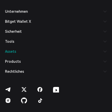
Tiếng Việt
Русский
Unternehmen
Español (Latinoamérica)
Türkçe
Bitget Wallet X
Italiano
Français
Sicherheit
Deutsch
简体中文
Tools
繁體中文
Português (Portugal)
Assets
Bahasa Indonesia
ภาษาไทย
Products
العربية
हिन्दी
Rechtliches
বাংলা
Español
Português (Brasil)
Español (Argentina)