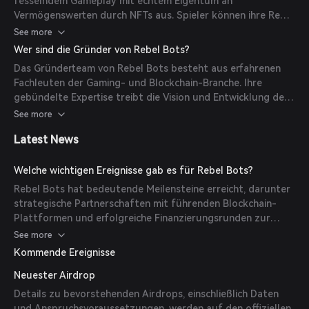
fesselndem Gameplay mit echtem Eigentum an
Vermögenswerten durch NFTs aus. Spieler können ihre Rebel
Bots sammeln, aufrüsten und handeln, jeder mit
See more
unterschiedlichen Attributen und Fähigkeiten, was eine
Wer sind die Gründer von Rebel Bots?
dynamische und strategische Spielumgebung fördert.
Das Gründerteam von Rebel Bots besteht aus erfahrenen
Fachleuten der Gaming- und Blockchain-Branche. Ihre
gebündelte Expertise treibt die Vision und Entwicklung des
Projekts voran, mit dem Ziel, die Gaming-Landschaft zu
See more
revolutionieren.
Latest News
Welche wichtigen Ereignisse gab es für Rebel Bots?
Rebel Bots hat bedeutende Meilensteine erreicht, darunter
strategische Partnerschaften mit führenden Blockchain-
Plattformen und erfolgreiche Finanzierungsrunden zur
Verbesserung der Spielentwicklung und Benutzererfahrung.
See more
Kommende Ereignisse
Neuester Airdrop
Details zu bevorstehenden Airdrops, einschließlich Daten
und Anspruchsvoraussetzungen, werden auf den offiziellen