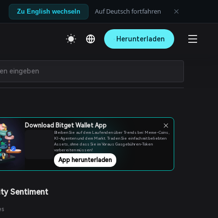
Auf Deutsch fortfahren
Zu English wechseln
Herunterladen
Download Bitget Wallet App
Bleiben Sie auf dem Laufenden über Trends bei Meme-Coins,
KI-Agenten und dem Markt. Traden Sie einfach mit beliebten
Assets, ohne dass Sie im Voraus Gasgebühren-Token
vorbereiten müssen!
App herunterladen
ty Sentiment
es