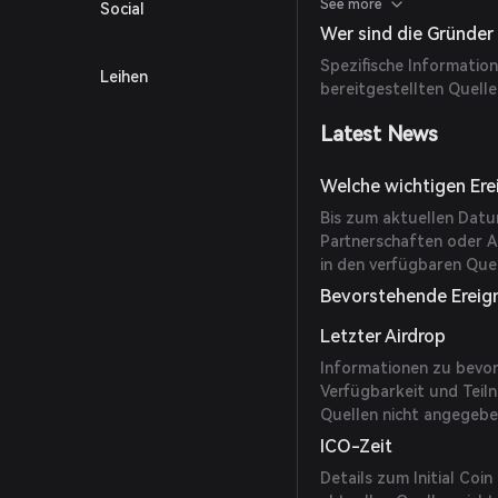
erstellen, und fördert 
See more
Social
Der Einsatz von Smart C
Wer sind die Gründer
der Verwaltung von Ve
Spezifische Information
Leihen
bereitgestellten Quelle
Latest News
Welche wichtigen Erei
Bis zum aktuellen Datum
Partnerschaften oder 
in den verfügbaren Quel
Bevorstehende Ereig
Letzter Airdrop
Informationen zu bevor
Verfügbarkeit und Teil
Quellen nicht angegebe
ICO-Zeit
Details zum Initial Coin