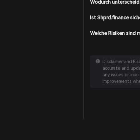
Wodurch unterscheide
Ist Shprd.finance sich
Welche Risiken sind 
Disclaimer and Ri
accurate and updat
any issues or inac
improvements whe
English
日本語
Tiếng Việt