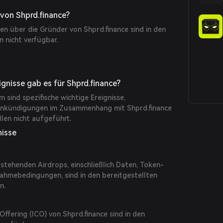
eine gemeinschaftsorientierte Investitionsumgebung.
ontracts gewährleistet Sicherheit und Effizienz bei
 von Shprd.finance?
rmögenswerten.
en über die Gründer von Shprd.finance sind in den
n nicht verfügbar.
gnisse gab es für Shprd.finance?
 sind spezifische wichtige Ereignisse,
Ankündigungen im Zusammenhang mit Shprd.finance
len nicht aufgeführt.
nisse
stehenden Airdrops, einschließlich Daten, Token-
nahmebedingungen, sind in den bereitgestellten
n.
 Offering (ICO) von Shprd.finance sind in den