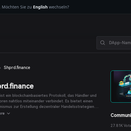
. Möchten Sie zu
English
wechseln?
›
Shprd.finance
rd.finance
ist ein blockchainbasiertes Protokoll, das Händler und
oren nahtlos miteinander verbindet. Es bietet einen
ismus zur Erstellung dezentraler Handelsstrategien.
Strategien werden von professionellen oder nicht-
ore
Communi
sionellen Händlern verwaltet, um von steigenden oder
den Kursen der in der Strategie gehandelten
27.81K Vot
währungen zu profitieren. Jeder Nutzer kann in einen