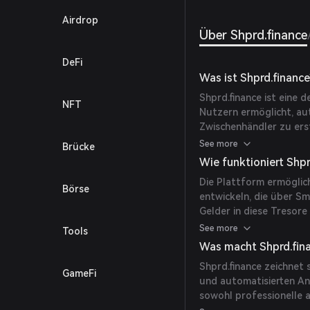
Vault 
Airdrop
profiti
Über Shprd.finance
DeFi
Was ist Shprd.finance
Shprd.finance ist eine
NFT
Nutzern ermöglicht, au
Zwischenhändler zu erst
die Kontrolle über ihre
See more
Brücke
Wie funktioniert Shpr
Die Plattform ermöglic
Börse
entwickeln, die über S
Gelder in diese Tresore
um Strategien zur Gew
See more
Tools
Einzahlungen, prägen E
Was macht Shprd.fina
bewerten sich kontinuier
Shprd.finance zeichnet 
GameFi
und automatisierten An
sowohl professionelle a