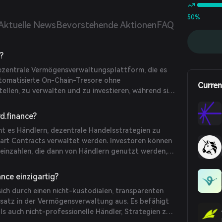
investieren und von den Fähigkeiten der Händler
eren.
50%
Aktuelle News
Bevorstehende Aktionen
FAQ
?
 dezentrale Vermögensverwaltungsplattform, die es
tomatisierte On-Chain-Tresore ohne
Curren
ellen, zu verwalten und zu investieren, während sie
 Krypto-Assets behalten.
d.finance?
ht es Händlern, dezentrale Handelsstrategien zu
mart Contracts verwaltet werden. Investoren können
 einzahlen, die dann von Händlern genutzt werden,
innmaximierung auszuführen. Tresore akzeptieren
RC20-Token, die Anteile repräsentieren, und
nce einzigartig?
lich mithilfe von Chainlink-Orakeln.
sich durch einen nicht-kustodialen, transparenten
satz in der Vermögensverwaltung aus. Es befähigt
ls auch nicht-professionelle Händler, Strategien zu