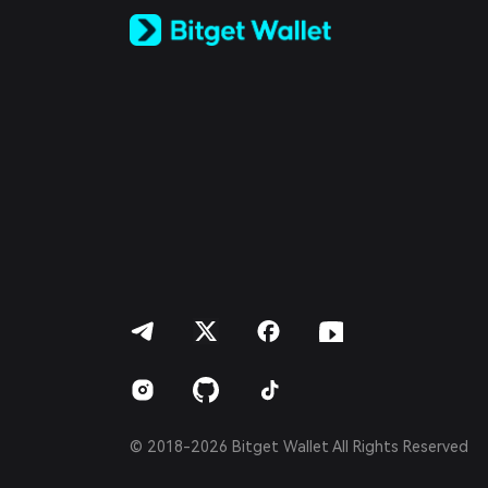
Русский
Español (Latinoamérica)
Türkçe
Italiano
Français
Deutsch
简体中文
繁體中文
Português (Portugal)
Bahasa Indonesia
ภาษาไทย
العربية
हिन्दी
বাংলা
Español
Português (Brasil)
Español (Argentina)
© 2018-2026 Bitget Wallet All Rights Reserved