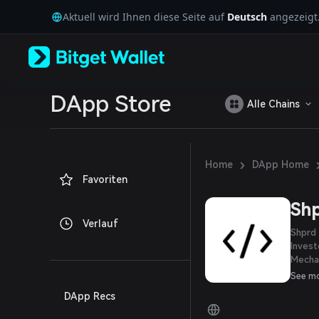
English
Aktuell wird Ihnen diese Seite auf
Deutsch
angezeigt
日本語
Tiếng Việt
Русский
Español (Latinoamérica)
Türkçe
Italiano
DApp Store
Alle Chains
Français
Deutsch
简体中文
繁體中文
›
Home
DApp Home
Português (Portugal)
Favoriten
Bahasa Indonesia
ภาษาไทย
Shp
العربية
Verlauf
हिन्दी
Shprd 
বাংলা
Invest
Mechan
Español
Diese 
Português (Brasil)
See m
profes
Español (Argentina)
DApp Recs
fallen
Krypto