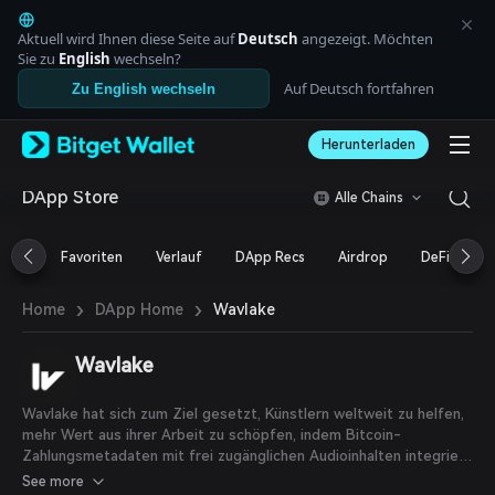
English
日本語
Aktuell wird Ihnen diese Seite auf
Deutsch
angezeigt. Möchten
Tiếng Việt
Sie zu
English
wechseln?
Русский
Auf Deutsch fortfahren
Zu English wechseln
Español (Latinoamérica)
Türkçe
Herunterladen
Italiano
Français
Deutsch
DApp Store
Alle Chains
简体中文
繁體中文
Favoriten
Verlauf
DApp Recs
Airdrop
DeFi
N
Português (Portugal)
Bahasa Indonesia
›
›
Wavlake
Home
DApp Home
ภาษาไทย
العربية
हिन्दी
Wavlake
বাংলা
Español
Wavlake hat sich zum Ziel gesetzt, Künstlern weltweit zu helfen,
Português (Brasil)
mehr Wert aus ihrer Arbeit zu schöpfen, indem Bitcoin-
Español (Argentina)
Zahlungsmetadaten mit frei zugänglichen Audioinhalten integriert
werden (ein System, das gemeinhin als Value4Value bezeichnet
See more