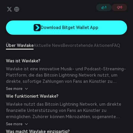
wird).
1
0
Download Bitget Wallet App
Über Wavlake
Aktuelle News
Bevorstehende Aktionen
FAQ
Was ist Wavlake?
Wavlake ist eine innovative Musik- und Podcast-Streaming-
Plattform, die das Bitcoin Lightning Network nutzt, um
direkte, sofortige Zahlungen von Fans an Künstler zu
ermöglichen. Durch die Einführung eines Value 4 Value-
See more
Modells erlaubt Wavlake den Zuhörern, Mikrozahlen in
Wie funktioniert Wavlake?
Bitcoin, bekannt als 'Boosts' oder 'Streaming Satoshis',
Wavlake nutzt das Bitcoin Lightning Network, um direkte
direkt an die Kreativen zu senden und traditionelle
finanzielle Unterstützung von Fans an Künstler zu
finanzielle Vermittler zu umgehen. Dieser dezentralisierte
ermöglichen. Zuhörer können Mikrozahlen, sogenannte
Ansatz stellt sicher, dass Künstler eine faire Vergütung
'Zaps', in Bitcoin an die Kreativen senden, die sie
See more
erhalten und gleichzeitig eine engere Verbindung zu ihrem
unterstützen. Dieses Peer-to-Peer-Zahlungssystem
Publikum gefördert wird.
Was macht Wavlake einzigartig?