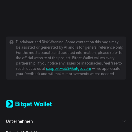
Disclaimer and Risk Warning: Some content on this page may
be assisted or generated by AI and is for general reference only.
For the most accurate and updated information, please refer to
the official website of the project. Bitget Wallet values every
partnership. If you notice any issues or inaccuracies, feel free to
reach out to us at
support.web3@bitget.com
— we appreciate
your feedback and will make improvements where needed.
English
日本語
Tiếng Việt
Русский
Unternehmen
Español (Latinoamérica)
Türkçe