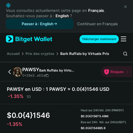
English
日本語
Vous consultez actuellement cette page en
Français
.
Souhaitez-vous passer à :
English
?
Tiếng Việt
Passer à : English
Continuer en Français
Русский
Español (Latinoamérica)
Türkçe
Télécharger maintenant
Italiano
Français
Accueil
Prix des cryptos
Bark Ruffalo by Virtuals
Prix
Deutsch
简体中文
PAWSY
Bark Ruffalo by Virtuals
Risques
繁體中文
0x29e3...eD2a
Português (Portugal)
Bahasa Indonesia
PAWSY en USD :
1 PAWSY = 0.0{4}1546 USD
ภาษาไทย
-1.35%
1D
हिन्दी
বাংলা
Haut sur 24h
Vol. 24h (PAWSY)
$
0.0{4}1546
Español
$
0.0{4}1567
5.48M
Bas sur 24h
Vol. sur 24h
(USDT)
-1.35%
Português (Brasil)
$
0.0{4}1546
85.9
Español (Argentina)