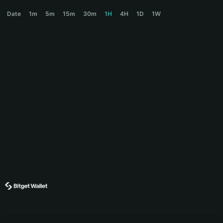
PAWSY Price Chart
Date
1m
5m
15m
30m
1H
4H
1D
1W