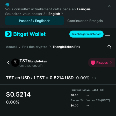
English
日本語
Vous consultez actuellement cette page en
Français
.
Souhaitez-vous passer à :
English
?
Tiếng Việt
Passer à : English
Continuer en Français
Русский
Español (Latinoamérica)
Türkçe
Télécharger maintenant
Italiano
Français
Accueil
Prix des cryptos
TriangleToken
Prix
Deutsch
简体中文
TST
TriangleToken
Risques
繁體中文
0xE9E2...9979
Português (Portugal)
Bahasa Indonesia
TST en USD :
1 TST = 0.5214 USD
0.00%
1D
ภาษาไทย
हिन्दी
Haut sur 24h
Vol. 24h (TST)
$
0.5214
বাংলা
$
0.00
--
Bas sur 24h
Vol. sur 24h
(USDT)
0.00%
Español
$
0.00
--
Português (Brasil)
TST Price Chart
Español (Argentina)