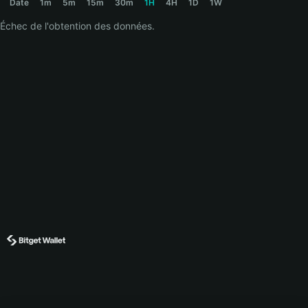
Date
1m
5m
15m
30m
1H
4H
1D
1W
Échec de l'obtention des données.