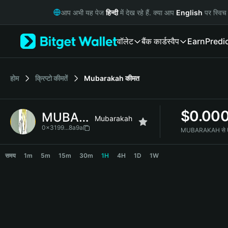
English
आप अभी यह पेज
हिन्दी
में देख रहे हैं. क्या आप
English
पर स्विच 
日本語
Tiếng Việt
वॉलेट
बैंक कार्ड
स्वैप
Earn
Predi
Русский
Español (Latinoamérica)
Türkçe
Italiano
होम
क्रिप्टो कीमतें
Mubarakah
कीमत
Français
Deutsch
$
0.00
MUBARAKAH
简体中文
Mubarakah
繁體中文
0x3199...8a9a
MUBARAKAH से US
Português (Portugal)
MUBARAKAH Price Chart
Bahasa Indonesia
समय
1m
5m
15m
30m
1H
4H
1D
1W
ภาษาไทย
हिन्दी
বাংলা
Español
Português (Brasil)
Español (Argentina)