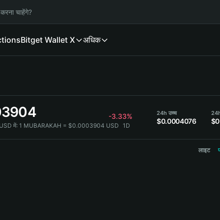
करना चाहेंगे?
ctions
Bitget Wallet X
अधिक
03904
24h उच्च
24h 
-3.33%
$0.0004076
$0
D में:
1 MUBARAKAH = $0.0003904 USD
1D
लाइट
प