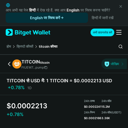
English
日本語
आप अभी यह पेज
हिन्दी
में देख रहे हैं. क्या आप
English
पर स्विच करना चाहेंगे?
Tiếng Việt
English पर स्विच करें
हिन्दी में जारी रखें
Русский
Español (Latinoamérica)
अभी डाउनलोड करें
Türkçe
Italiano
होम
क्रिप्टो कीमतें
titcoin
कीमत
Français
Deutsch
TITCOIN
titcoin
जोखिम
简体中文
FtUEW7...pump
繁體中文
Português (Portugal)
TITCOIN से USD में:
1 TITCOIN = $0.0002213 USD
Bahasa Indonesia
+0.78%
1D
ภาษาไทย
हिन्दी
24h उच्च
24h वॉल
$
0.0002213
বাংলা
$
0.0002241
15.2M
Español
24h निम्न
24h वॉल
(USDT)
+0.78%
$
0.0002166
3.36K
Português (Brasil)
Español (Argentina)
TITCOIN Price Chart