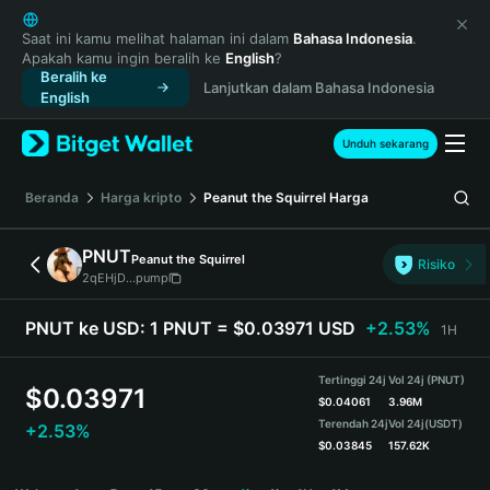
English
日本語
Saat ini kamu melihat halaman ini dalam
Bahasa Indonesia
.
Apakah kamu ingin beralih ke
English
?
Tiếng Việt
Beralih ke
Lanjutkan dalam Bahasa Indonesia
Русский
English
Español (Latinoamérica)
Türkçe
Unduh sekarang
Italiano
Français
Beranda
Harga kripto
Peanut the Squirrel
Harga
Deutsch
简体中文
PNUT
Peanut the Squirrel
Risiko
繁體中文
2qEHjD...pump
Português (Portugal)
Bahasa Indonesia
PNUT ke USD:
1 PNUT = $0.03971 USD
+2.53%
1H
ภาษาไทย
हिन्दी
Tertinggi 24j
Vol 24j (PNUT)
$
0.03971
বাংলা
$
0.04061
3.96M
Terendah 24j
Vol 24j
(USDT)
+2.53%
Español
$
0.03845
157.62K
Português (Brasil)
PNUT Price Chart
Español (Argentina)