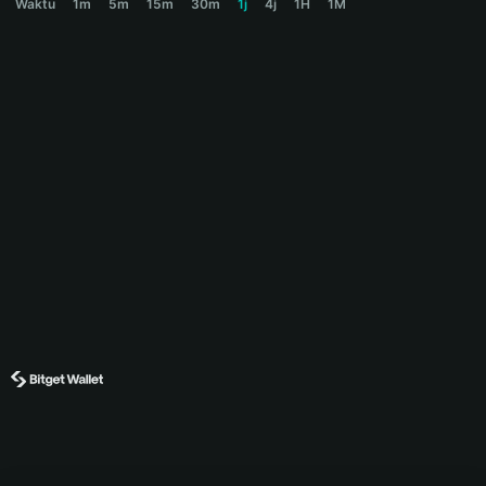
Waktu
1m
5m
15m
30m
1j
4j
1H
1M