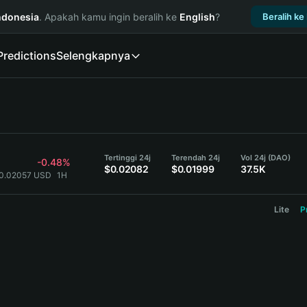
ndonesia
. Apakah kamu ingin beralih ke
English
?
Beralih ke
Predictions
Selengkapnya
Tertinggi 24j
Terendah 24j
Vol 24j (DAO)
-0.48%
$0.02082
$0.01999
37.5K
$0.02057 USD
1H
Lite
P