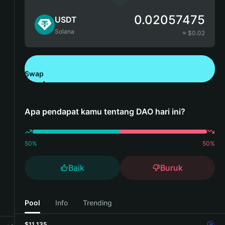
0.02057475
USDT
Solana
≈ $
0.02
Swap
Unduh Bitget Wallet
Apa pendapat kamu tentang DAO hari ini?
50
%
50
%
Baik
Buruk
Pool
Info
Trending
$11,135