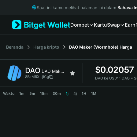
English
Saat ini kamu melihat halaman ini dalam
Bahasa I
日本語
Tiếng Việt
Dompet
Kartu
Swap
Earn
Русский
Español (Latinoamérica)
Türkçe
Italiano
Beranda
Harga kripto
DAO Maker (Wormhole)
Harga
Français
Deutsch
$
0.02057
DAO
简体中文
DAO Maker (Wormhole)
繁體中文
85aM5X...jiCg
DAO ke USD:
1 DAO = 
Português (Portugal)
DAO Price Chart
Bahasa Indonesia
Waktu
1m
5m
15m
30m
1j
4j
1H
1M
ภาษาไทย
हिन्दी
বাংলা
Español
Português (Brasil)
Español (Argentina)