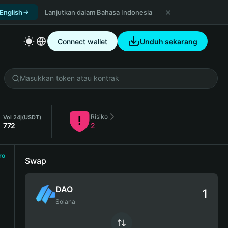
 English
Lanjutkan dalam Bahasa Indonesia
Connect wallet
Unduh sekarang
Risiko
Vol 24j
(USDT)
772
2
ro
Swap
DAO
Solana