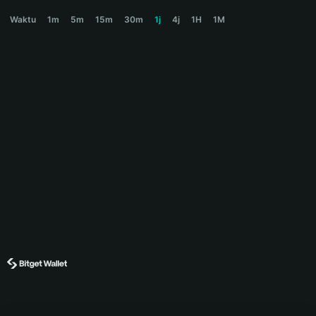
GFM Price Chart
Waktu
1m
5m
15m
30m
1j
4j
1H
1M