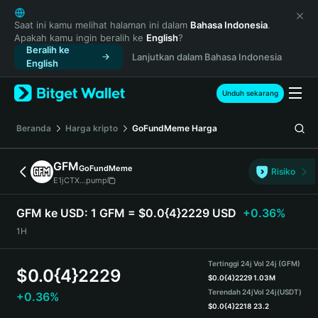
English
日本語
Saat ini kamu melihat halaman ini dalam
Bahasa Indonesia
.
Apakah kamu ingin beralih ke
English
?
Tiếng Việt
Beralih ke
Lanjutkan dalam Bahasa Indonesia
Русский
English
Español (Latinoamérica)
Türkçe
Unduh sekarang
Italiano
Français
Beranda
Harga kripto
GoFundMeme
Harga
Deutsch
简体中文
GFM
GoFundMeme
Risiko
繁體中文
E1jCTX...pump
Português (Portugal)
Bahasa Indonesia
GFM ke USD:
1 GFM = $0.0{4}2229 USD
+0.36%
ภาษาไทย
1H
हिन्दी
বাংলা
Tertinggi 24j
Vol 24j (GFM)
$
0.0{4}2229
Español
$
0.0{4}2229
1.03M
Terendah 24j
Vol 24j
(USDT)
+0.36%
Português (Brasil)
$
0.0{4}2218
23.2
Español (Argentina)