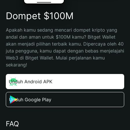
Dompet $100M
Apakah kamu sedang mencari dompet kripto yang 
andal dan aman untuk $100M kamu? Bitget Wallet 
akan menjadi pilihan terbaik kamu. Dipercaya oleh 40 
juta pengguna, kamu dapat dengan bebas menjelajahi 
Web3 di Bitget Wallet. Mulai perjalanan kamu 
sekarang!
Unduh Android APK
Unduh Google Play
FAQ