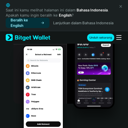
English
日本語
Saat ini kamu melihat halaman ini dalam
Bahasa Indonesia
.
Apakah kamu ingin beralih ke
English
?
Tiếng Việt
Beralih ke
Lanjutkan dalam Bahasa Indonesia
Русский
English
Español (Latinoamérica)
Türkçe
Unduh sekarang
Italiano
Français
Deutsch
简体中文
繁體中文
Português (Portugal)
Bahasa Indonesia
ภาษาไทย
हिन्दी
বাংলা
Español
Português (Brasil)
Español (Argentina)