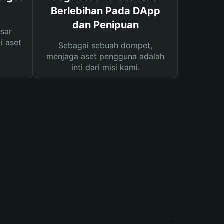
Berlebihan Pada DApp
dan Penipuan
sar
i aset
Sebagai sebuah dompet,
menjaga aset pengguna adalah
inti dari misi kami.