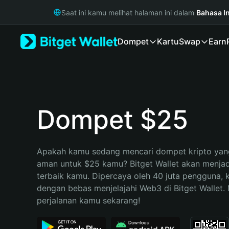
English
Saat ini kamu melihat halaman ini dalam
Bahasa I
日本語
Tiếng Việt
Dompet
Kartu
Swap
Earn
Русский
Español (Latinoamérica)
Türkçe
Italiano
Français
Deutsch
Dompet $25
简体中文
繁體中文
Português (Portugal)
Apakah kamu sedang mencari dompet kripto yang
Bahasa Indonesia
aman untuk $25 kamu? Bitget Wallet akan menjadi 
ภาษาไทย
terbaik kamu. Dipercaya oleh 40 juta pengguna, 
हिन्दी
dengan bebas menjelajahi Web3 di Bitget Wallet. M
বাংলা
perjalanan kamu sekarang!
Español
Português (Brasil)
Español (Argentina)