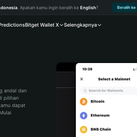
ndonesia
. Apakah kamu ingin beralih ke
English
?
Beralih ke
Predictions
Bitget Wallet X
Selengkapnya
 andal dan 
pilihan 
kamu dapat 
ulai 