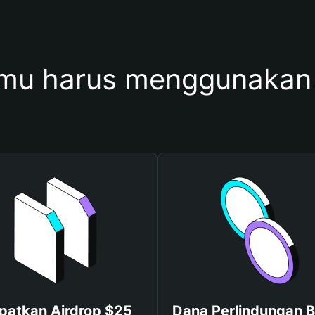
mu harus menggunakan
patkan Airdrop $25
Dana Perlindungan B