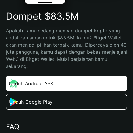
Dompet $83.5M
Apakah kamu sedang mencari dompet kripto yang 
andal dan aman untuk $83.5M  kamu? Bitget Wallet 
akan menjadi pilihan terbaik kamu. Dipercaya oleh 40 
juta pengguna, kamu dapat dengan bebas menjelajahi 
Web3 di Bitget Wallet. Mulai perjalanan kamu 
sekarang!
Unduh Android APK
Unduh Google Play
FAQ