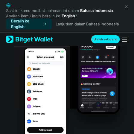
English
日本語
Saat ini kamu melihat halaman ini dalam
Bahasa Indonesia
.
Apakah kamu ingin beralih ke
English
?
Tiếng Việt
Beralih ke
Lanjutkan dalam Bahasa Indonesia
Русский
English
Español (Latinoamérica)
Türkçe
Unduh sekarang
Italiano
Français
Deutsch
简体中文
繁體中文
Português (Portugal)
Bahasa Indonesia
ภาษาไทย
हिन्दी
বাংলা
Español
Português (Brasil)
Español (Argentina)