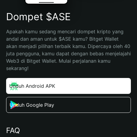
Dompet $ASE
Apakah kamu sedang mencari dompet kripto yang 
andal dan aman untuk $ASE kamu? Bitget Wallet 
akan menjadi pilihan terbaik kamu. Dipercaya oleh 40 
juta pengguna, kamu dapat dengan bebas menjelajahi 
Web3 di Bitget Wallet. Mulai perjalanan kamu 
sekarang!
Unduh Android APK
Unduh Google Play
FAQ