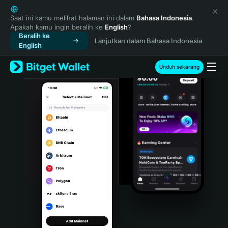
English
日本語
Saat ini kamu melihat halaman ini dalam
Bahasa Indonesia
.
Apakah kamu ingin beralih ke
English
?
Tiếng Việt
Beralih ke
Lanjutkan dalam Bahasa Indonesia
Русский
English
Español (Latinoamérica)
Türkçe
Unduh sekarang
Italiano
Français
Deutsch
简体中文
繁體中文
Português (Portugal)
Bahasa Indonesia
ภาษาไทย
हिन्दी
বাংলা
Español
Português (Brasil)
Español (Argentina)