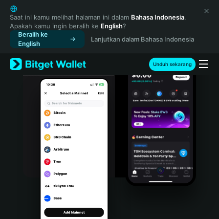
English
日本語
Saat ini kamu melihat halaman ini dalam
Bahasa Indonesia
.
Apakah kamu ingin beralih ke
English
?
Tiếng Việt
Beralih ke
Lanjutkan dalam Bahasa Indonesia
Русский
English
Español (Latinoamérica)
Türkçe
Unduh sekarang
Italiano
Français
Deutsch
简体中文
繁體中文
Português (Portugal)
Bahasa Indonesia
ภาษาไทย
हिन्दी
বাংলা
Español
Português (Brasil)
Español (Argentina)