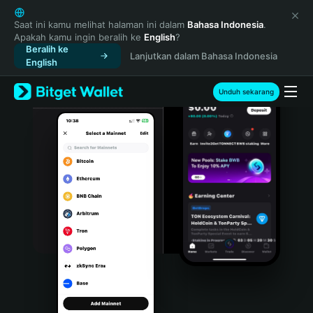
English
日本語
Saat ini kamu melihat halaman ini dalam
Bahasa Indonesia
.
Apakah kamu ingin beralih ke
English
?
Tiếng Việt
Beralih ke
Lanjutkan dalam Bahasa Indonesia
Русский
English
Español (Latinoamérica)
Türkçe
Unduh sekarang
Italiano
Français
Deutsch
简体中文
繁體中文
Português (Portugal)
Bahasa Indonesia
ภาษาไทย
हिन्दी
বাংলা
Español
Português (Brasil)
Español (Argentina)