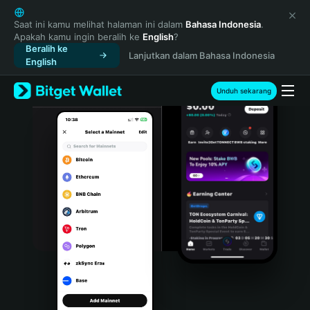
English
日本語
Saat ini kamu melihat halaman ini dalam
Bahasa Indonesia
.
Apakah kamu ingin beralih ke
English
?
Tiếng Việt
Beralih ke
Lanjutkan dalam Bahasa Indonesia
Русский
English
Español (Latinoamérica)
Türkçe
Unduh sekarang
Italiano
Français
Deutsch
简体中文
繁體中文
Português (Portugal)
Bahasa Indonesia
ภาษาไทย
हिन्दी
বাংলা
Español
Português (Brasil)
Español (Argentina)