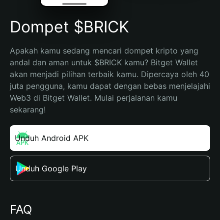
Dompet $BRICK
Apakah kamu sedang mencari dompet kripto yang 
andal dan aman untuk $BRICK kamu? Bitget Wallet 
akan menjadi pilihan terbaik kamu. Dipercaya oleh 40 
juta pengguna, kamu dapat dengan bebas menjelajahi 
Web3 di Bitget Wallet. Mulai perjalanan kamu 
sekarang!
Unduh Android APK
Unduh Google Play
FAQ