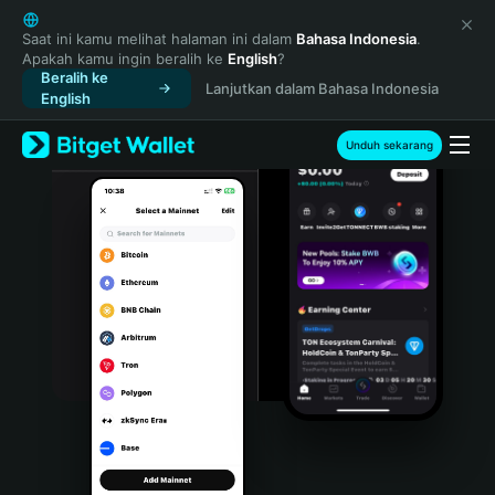
English
日本語
Saat ini kamu melihat halaman ini dalam
Bahasa Indonesia
.
Apakah kamu ingin beralih ke
English
?
Tiếng Việt
Beralih ke
Lanjutkan dalam Bahasa Indonesia
Русский
English
Español (Latinoamérica)
Türkçe
Unduh sekarang
Italiano
Français
Deutsch
简体中文
繁體中文
Português (Portugal)
Bahasa Indonesia
ภาษาไทย
हिन्दी
বাংলা
Español
Português (Brasil)
Español (Argentina)