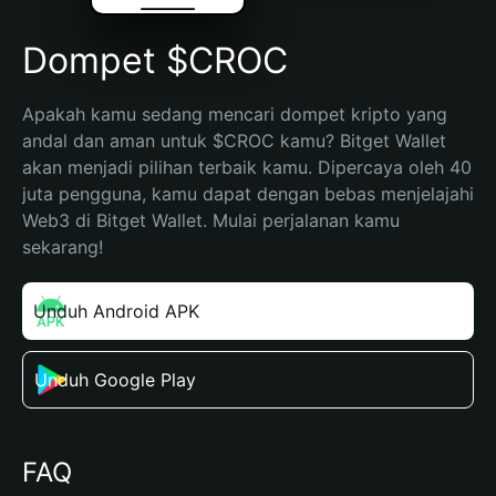
Dompet $CROC
Apakah kamu sedang mencari dompet kripto yang 
andal dan aman untuk $CROC kamu? Bitget Wallet 
akan menjadi pilihan terbaik kamu. Dipercaya oleh 40 
juta pengguna, kamu dapat dengan bebas menjelajahi 
Web3 di Bitget Wallet. Mulai perjalanan kamu 
sekarang!
Unduh Android APK
Unduh Google Play
FAQ