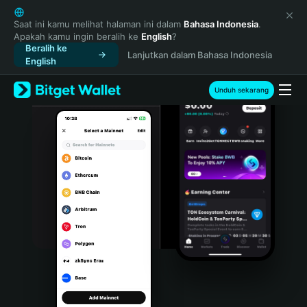
English
日本語
Saat ini kamu melihat halaman ini dalam
Bahasa Indonesia
.
Apakah kamu ingin beralih ke
English
?
Tiếng Việt
Beralih ke
Lanjutkan dalam Bahasa Indonesia
Русский
English
Español (Latinoamérica)
Türkçe
Unduh sekarang
Italiano
Français
Deutsch
简体中文
繁體中文
Português (Portugal)
Bahasa Indonesia
ภาษาไทย
हिन्दी
বাংলা
Español
Português (Brasil)
Español (Argentina)