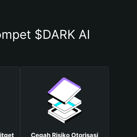
ompet $DARK AI
itget
Cegah Risiko Otorisasi