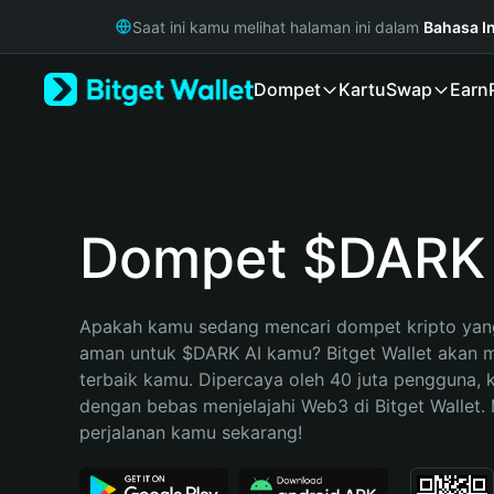
English
Saat ini kamu melihat halaman ini dalam
Bahasa I
日本語
Tiếng Việt
Dompet
Kartu
Swap
Earn
Русский
Español (Latinoamérica)
Türkçe
Italiano
Français
Deutsch
Dompet $DARK 
简体中文
繁體中文
Português (Portugal)
Apakah kamu sedang mencari dompet kripto yang
Bahasa Indonesia
aman untuk $DARK AI kamu? Bitget Wallet akan me
ภาษาไทย
terbaik kamu. Dipercaya oleh 40 juta pengguna, 
हिन्दी
dengan bebas menjelajahi Web3 di Bitget Wallet. M
বাংলা
perjalanan kamu sekarang!
Español
Português (Brasil)
Español (Argentina)