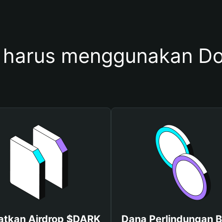
harus menggunakan D
atkan Airdrop $DARK
Dana Perlindungan B