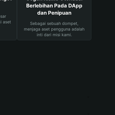
Berlebihan Pada DApp
dan Penipuan
sar
i aset
Sebagai sebuah dompet,
menjaga aset pengguna adalah
inti dari misi kami.