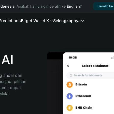
ndonesia
. Apakah kamu ingin beralih ke
English
?
Beralih ke
Predictions
Bitget Wallet X
Selengkapnya
AI
 andal dan 
njadi pilihan 
kamu dapat 
ulai 