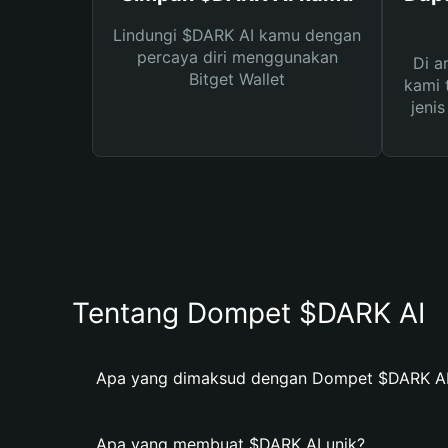
Lindungi $DARK AI kamu dengan
percaya diri menggunakan
Di a
Bitget Wallet
kami 
jeni
Tentang Dompet $DARK AI
Apa yang dimaksud dengan Dompet $DARK A
Apa yang membuat $DARK AI unik?