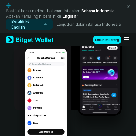
English
日本語
Saat ini kamu melihat halaman ini dalam
Bahasa Indonesia
.
Apakah kamu ingin beralih ke
English
?
Tiếng Việt
Beralih ke
Lanjutkan dalam Bahasa Indonesia
Русский
English
Español (Latinoamérica)
Türkçe
Unduh sekarang
Italiano
Français
Deutsch
简体中文
繁體中文
Português (Portugal)
Bahasa Indonesia
ภาษาไทย
हिन्दी
বাংলা
Español
Português (Brasil)
Español (Argentina)