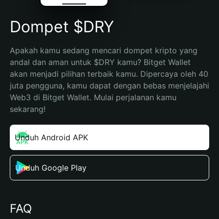
Dompet $DRY
Apakah kamu sedang mencari dompet kripto yang 
andal dan aman untuk $DRY kamu? Bitget Wallet 
akan menjadi pilihan terbaik kamu. Dipercaya oleh 40 
juta pengguna, kamu dapat dengan bebas menjelajahi 
Web3 di Bitget Wallet. Mulai perjalanan kamu 
sekarang!
Unduh Android APK
Unduh Google Play
FAQ