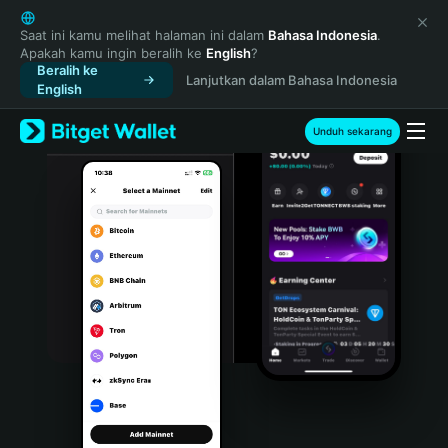
English
日本語
Saat ini kamu melihat halaman ini dalam
Bahasa Indonesia
.
Apakah kamu ingin beralih ke
English
?
Tiếng Việt
Beralih ke
Lanjutkan dalam Bahasa Indonesia
Русский
English
Español (Latinoamérica)
Türkçe
Unduh sekarang
Italiano
Français
Deutsch
简体中文
繁體中文
Português (Portugal)
Bahasa Indonesia
ภาษาไทย
हिन्दी
বাংলা
Español
Português (Brasil)
Español (Argentina)