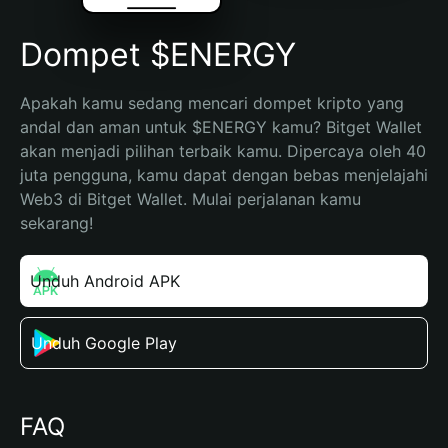
Dompet $ENERGY
Apakah kamu sedang mencari dompet kripto yang 
andal dan aman untuk $ENERGY kamu? Bitget Wallet 
akan menjadi pilihan terbaik kamu. Dipercaya oleh 40 
juta pengguna, kamu dapat dengan bebas menjelajahi 
Web3 di Bitget Wallet. Mulai perjalanan kamu 
sekarang!
Unduh Android APK
Unduh Google Play
FAQ