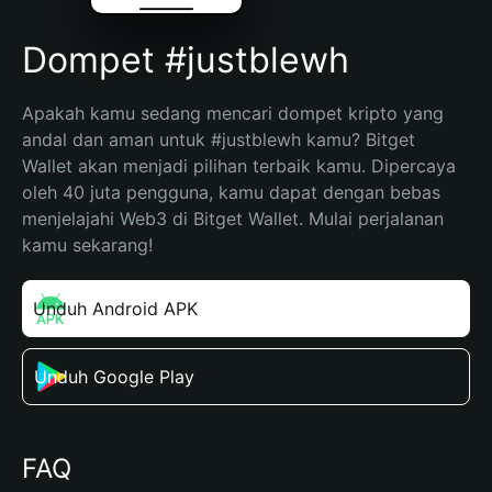
Dompet #justblewh
Apakah kamu sedang mencari dompet kripto yang 
andal dan aman untuk #justblewh kamu? Bitget 
Wallet akan menjadi pilihan terbaik kamu. Dipercaya 
oleh 40 juta pengguna, kamu dapat dengan bebas 
menjelajahi Web3 di Bitget Wallet. Mulai perjalanan 
kamu sekarang!
Unduh Android APK
Unduh Google Play
FAQ