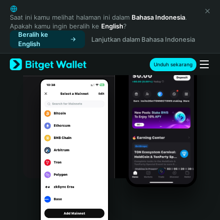
English
日本語
Saat ini kamu melihat halaman ini dalam
Bahasa Indonesia
.
Apakah kamu ingin beralih ke
English
?
Tiếng Việt
Beralih ke
Lanjutkan dalam Bahasa Indonesia
Русский
English
Español (Latinoamérica)
Türkçe
Unduh sekarang
Italiano
Français
Deutsch
简体中文
繁體中文
Português (Portugal)
Bahasa Indonesia
ภาษาไทย
हिन्दी
বাংলা
Español
Português (Brasil)
Español (Argentina)