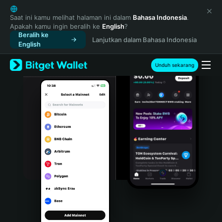
English
日本語
Saat ini kamu melihat halaman ini dalam
Bahasa Indonesia
.
Apakah kamu ingin beralih ke
English
?
Tiếng Việt
Beralih ke
Lanjutkan dalam Bahasa Indonesia
Русский
English
Español (Latinoamérica)
Türkçe
Unduh sekarang
Italiano
Français
Deutsch
简体中文
繁體中文
Português (Portugal)
Bahasa Indonesia
ภาษาไทย
हिन्दी
বাংলা
Español
Português (Brasil)
Español (Argentina)