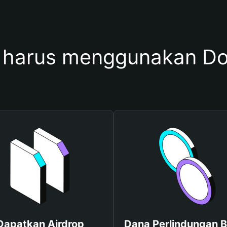
 harus menggunakan D
Dapatkan Airdrop
Dana Perlindungan B