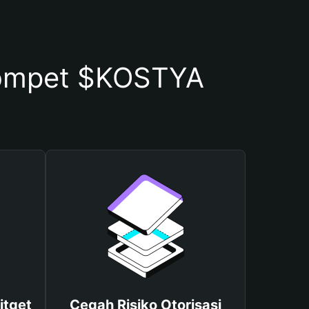
ompet $KOSTYA
itget
Cegah Risiko Otorisasi