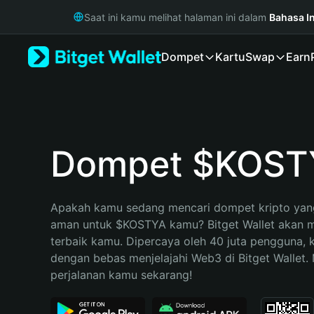
English
Saat ini kamu melihat halaman ini dalam
Bahasa I
日本語
Tiếng Việt
Dompet
Kartu
Swap
Earn
Русский
Español (Latinoamérica)
Türkçe
Italiano
Français
Deutsch
Dompet $KOST
简体中文
繁體中文
Português (Portugal)
Apakah kamu sedang mencari dompet kripto yang
Bahasa Indonesia
aman untuk $KOSTYA kamu? Bitget Wallet akan men
ภาษาไทย
terbaik kamu. Dipercaya oleh 40 juta pengguna, 
हिन्दी
dengan bebas menjelajahi Web3 di Bitget Wallet. M
বাংলা
perjalanan kamu sekarang!
Español
Português (Brasil)
Español (Argentina)