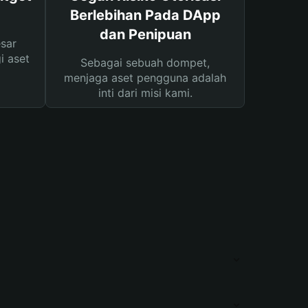
Berlebihan Pada DApp
dan Penipuan
sar
i aset
Sebagai sebuah dompet,
menjaga aset pengguna adalah
inti dari misi kami.