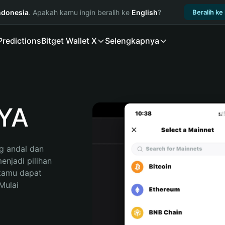
ndonesia
. Apakah kamu ingin beralih ke
English
?
Beralih ke
Predictions
Bitget Wallet X
Selengkapnya
YA
 andal dan 
jadi pilihan 
kamu dapat 
ulai 