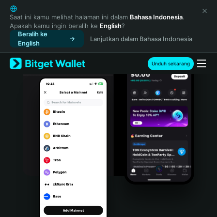
English
日本語
Saat ini kamu melihat halaman ini dalam
Bahasa Indonesia
.
Apakah kamu ingin beralih ke
English
?
Tiếng Việt
Beralih ke
Lanjutkan dalam Bahasa Indonesia
Русский
English
Español (Latinoamérica)
Türkçe
Unduh sekarang
Italiano
Français
Deutsch
简体中文
繁體中文
Português (Portugal)
Bahasa Indonesia
ภาษาไทย
हिन्दी
বাংলা
Español
Português (Brasil)
Español (Argentina)