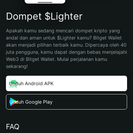
Dompet $Lighter
Apakah kamu sedang mencari dompet kripto yang 
andal dan aman untuk $Lighter kamu? Bitget Wallet 
akan menjadi pilihan terbaik kamu. Dipercaya oleh 40 
juta pengguna, kamu dapat dengan bebas menjelajahi 
Web3 di Bitget Wallet. Mulai perjalanan kamu 
sekarang!
Unduh Android APK
Unduh Google Play
FAQ