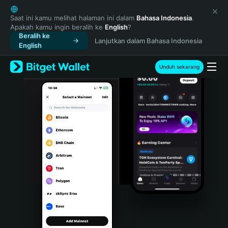
English
日本語
Saat ini kamu melihat halaman ini dalam
Bahasa Indonesia
.
Apakah kamu ingin beralih ke
English
?
Tiếng Việt
Beralih ke
Lanjutkan dalam Bahasa Indonesia
Русский
English
Español (Latinoamérica)
Türkçe
Unduh sekarang
Italiano
Français
Deutsch
简体中文
繁體中文
Português (Portugal)
Bahasa Indonesia
ภาษาไทย
हिन्दी
বাংলা
Español
Português (Brasil)
Español (Argentina)