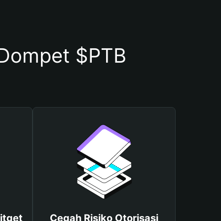
 Dompet $PTB
itget
Cegah Risiko Otorisasi