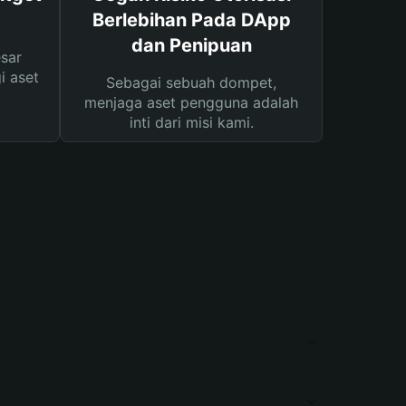
Berlebihan Pada DApp
dan Penipuan
sar
i aset
Sebagai sebuah dompet,
menjaga aset pengguna adalah
inti dari misi kami.