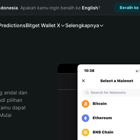
ndonesia
. Apakah kamu ingin beralih ke
English
?
Beralih ke
Predictions
Bitget Wallet X
Selengkapnya
 andal dan 
i pilihan 
kamu dapat 
ulai 