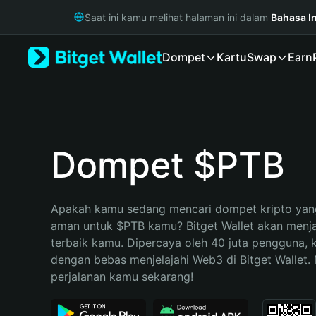
English
Saat ini kamu melihat halaman ini dalam
Bahasa I
日本語
Tiếng Việt
Dompet
Kartu
Swap
Earn
Русский
Español (Latinoamérica)
Türkçe
Italiano
Français
Deutsch
Dompet $PTB
简体中文
繁體中文
Português (Portugal)
Apakah kamu sedang mencari dompet kripto yang
Bahasa Indonesia
aman untuk $PTB kamu? Bitget Wallet akan menjad
ภาษาไทย
terbaik kamu. Dipercaya oleh 40 juta pengguna, 
हिन्दी
dengan bebas menjelajahi Web3 di Bitget Wallet. M
বাংলা
perjalanan kamu sekarang!
Español
Português (Brasil)
Español (Argentina)