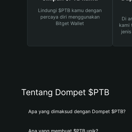
Lindungi $PTB kamu dengan
percaya diri menggunakan
Di a
Bitget Wallet
kami 
jeni
Tentang Dompet $PTB
Apa yang dimaksud dengan Dompet $PTB?
Apa yang membuat $PTB unik?