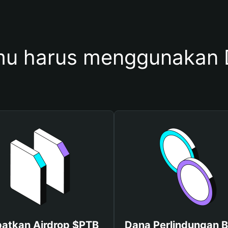
u harus menggunakan
atkan Airdrop $PTB
Dana Perlindungan B