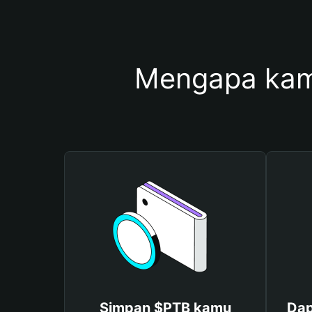
Mengapa kam
Simpan $PTB kamu
Dap