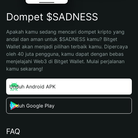
Dompet $SADNESS
Apakah kamu sedang mencari dompet kripto yang 
andal dan aman untuk $SADNESS kamu? Bitget 
Wallet akan menjadi pilihan terbaik kamu. Dipercaya 
oleh 40 juta pengguna, kamu dapat dengan bebas 
menjelajahi Web3 di Bitget Wallet. Mulai perjalanan 
kamu sekarang!
Unduh Android APK
Unduh Google Play
FAQ