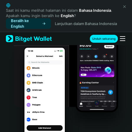
English
日本語
Saat ini kamu melihat halaman ini dalam
Bahasa Indonesia
.
Apakah kamu ingin beralih ke
English
?
Tiếng Việt
Beralih ke
Lanjutkan dalam Bahasa Indonesia
Русский
English
Español (Latinoamérica)
Türkçe
Unduh sekarang
Italiano
Français
Deutsch
简体中文
繁體中文
Português (Portugal)
Bahasa Indonesia
ภาษาไทย
हिन्दी
বাংলা
Español
Português (Brasil)
Español (Argentina)