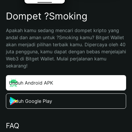
Dompet ?Smoking
Apakah kamu sedang mencari dompet kripto yang 
andal dan aman untuk ?Smoking kamu? Bitget Wallet 
akan menjadi pilihan terbaik kamu. Dipercaya oleh 40 
juta pengguna, kamu dapat dengan bebas menjelajahi 
Web3 di Bitget Wallet. Mulai perjalanan kamu 
sekarang!
Unduh Android APK
Unduh Google Play
FAQ