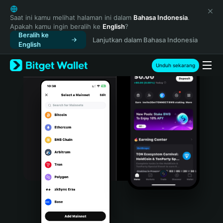
English
日本語
Saat ini kamu melihat halaman ini dalam
Bahasa Indonesia
.
Apakah kamu ingin beralih ke
English
?
Tiếng Việt
Beralih ke
Lanjutkan dalam Bahasa Indonesia
Русский
English
Español (Latinoamérica)
Türkçe
Unduh sekarang
Italiano
Français
Deutsch
简体中文
繁體中文
Português (Portugal)
Bahasa Indonesia
ภาษาไทย
हिन्दी
বাংলা
Español
Português (Brasil)
Español (Argentina)