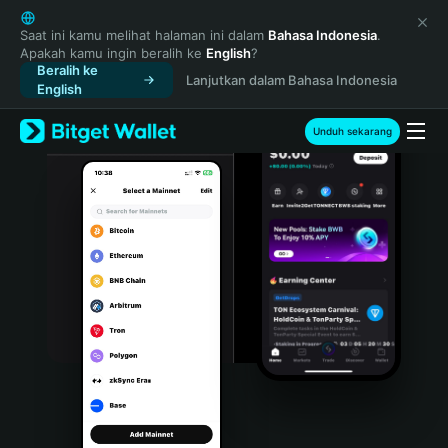
English
日本語
Saat ini kamu melihat halaman ini dalam
Bahasa Indonesia
.
Apakah kamu ingin beralih ke
English
?
Tiếng Việt
Beralih ke
Lanjutkan dalam Bahasa Indonesia
Русский
English
Español (Latinoamérica)
Türkçe
Unduh sekarang
Italiano
Français
Deutsch
简体中文
繁體中文
Português (Portugal)
Bahasa Indonesia
ภาษาไทย
हिन्दी
বাংলা
Español
Português (Brasil)
Español (Argentina)