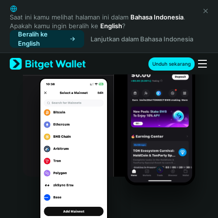
English
日本語
Saat ini kamu melihat halaman ini dalam
Bahasa Indonesia
.
Apakah kamu ingin beralih ke
English
?
Tiếng Việt
Beralih ke
Lanjutkan dalam Bahasa Indonesia
Русский
English
Español (Latinoamérica)
Türkçe
Unduh sekarang
Italiano
Français
Deutsch
简体中文
繁體中文
Português (Portugal)
Bahasa Indonesia
ภาษาไทย
हिन्दी
বাংলা
Español
Português (Brasil)
Español (Argentina)