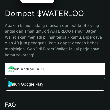
Dompet $WATERLOO
Apakah kamu sedang mencari dompet kripto yang 
andal dan aman untuk $WATERLOO kamu? Bitget 
Wallet akan menjadi pilihan terbaik kamu. Dipercaya 
oleh 40 juta pengguna, kamu dapat dengan bebas 
menjelajahi Web3 di Bitget Wallet. Mulai perjalanan 
kamu sekarang!
Unduh Android APK
Unduh Google Play
FAQ