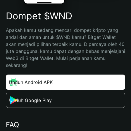
Dompet $WND
Apakah kamu sedang mencari dompet kripto yang 
andal dan aman untuk $WND kamu? Bitget Wallet 
akan menjadi pilihan terbaik kamu. Dipercaya oleh 40 
juta pengguna, kamu dapat dengan bebas menjelajahi 
Web3 di Bitget Wallet. Mulai perjalanan kamu 
sekarang!
Unduh Android APK
Unduh Google Play
FAQ