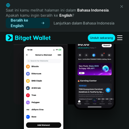
English
日本語
Saat ini kamu melihat halaman ini dalam
Bahasa Indonesia
.
Apakah kamu ingin beralih ke
English
?
Tiếng Việt
Beralih ke
Lanjutkan dalam Bahasa Indonesia
Русский
English
Español (Latinoamérica)
Türkçe
Unduh sekarang
Italiano
Français
Deutsch
简体中文
繁體中文
Português (Portugal)
Bahasa Indonesia
ภาษาไทย
हिन्दी
বাংলা
Español
Português (Brasil)
Español (Argentina)