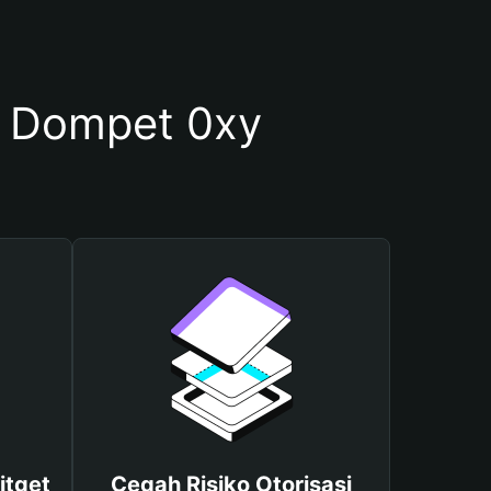
 Dompet 0xy
itget
Cegah Risiko Otorisasi