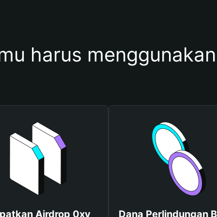
mu harus menggunakan
patkan Airdrop 0xy
Dana Perlindungan B