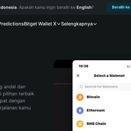
ndonesia
. Apakah kamu ingin beralih ke
English
?
Beralih ke
Predictions
Bitget Wallet X
Selengkapnya
 andal dan 
pilihan terbaik 
pat dengan 
rjalanan kamu 