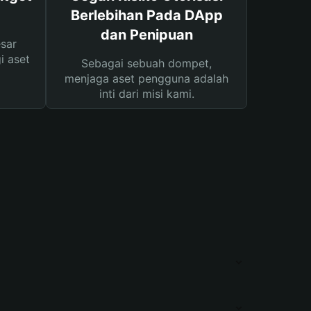
Berlebihan Pada DApp
dan Penipuan
sar
i aset
Sebagai sebuah dompet,
menjaga aset pengguna adalah
inti dari misi kami.