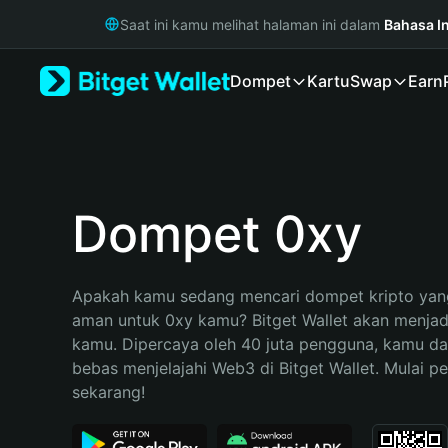
English
Saat ini kamu melihat halaman ini dalam
Bahasa I
日本語
Tiếng Việt
Dompet
Kartu
Swap
Earn
Русский
Español (Latinoamérica)
Türkçe
Italiano
Français
Deutsch
Dompet 0xy
简体中文
繁體中文
Português (Portugal)
Apakah kamu sedang mencari dompet kripto yang
Bahasa Indonesia
aman untuk 0xy kamu? Bitget Wallet akan menjadi 
ภาษาไทย
kamu. Dipercaya oleh 40 juta pengguna, kamu da
हिन्दी
bebas menjelajahi Web3 di Bitget Wallet. Mulai pe
বাংলা
sekarang!
Español
Português (Brasil)
Español (Argentina)