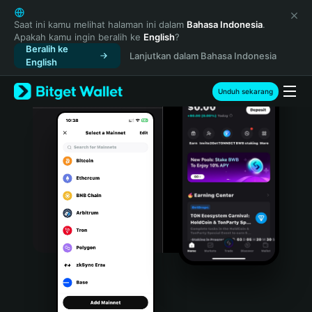
English
日本語
Saat ini kamu melihat halaman ini dalam
Bahasa Indonesia
.
Apakah kamu ingin beralih ke
English
?
Tiếng Việt
Beralih ke
Lanjutkan dalam Bahasa Indonesia
Русский
English
Español (Latinoamérica)
Türkçe
Unduh sekarang
Italiano
Français
Deutsch
简体中文
繁體中文
Português (Portugal)
Bahasa Indonesia
ภาษาไทย
हिन्दी
বাংলা
Español
Português (Brasil)
Español (Argentina)