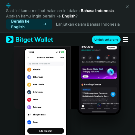
English
日本語
Saat ini kamu melihat halaman ini dalam
Bahasa Indonesia
.
Apakah kamu ingin beralih ke
English
?
Tiếng Việt
Beralih ke
Lanjutkan dalam Bahasa Indonesia
Русский
English
Español (Latinoamérica)
Türkçe
Unduh sekarang
Italiano
Français
Deutsch
简体中文
繁體中文
Português (Portugal)
Bahasa Indonesia
ภาษาไทย
हिन्दी
বাংলা
Español
Português (Brasil)
Español (Argentina)