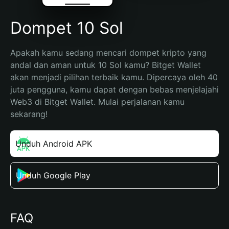
Dompet 10 Sol
Apakah kamu sedang mencari dompet kripto yang 
andal dan aman untuk 10 Sol kamu? Bitget Wallet 
akan menjadi pilihan terbaik kamu. Dipercaya oleh 40 
juta pengguna, kamu dapat dengan bebas menjelajahi 
Web3 di Bitget Wallet. Mulai perjalanan kamu 
sekarang!
Unduh Android APK
Unduh Google Play
FAQ