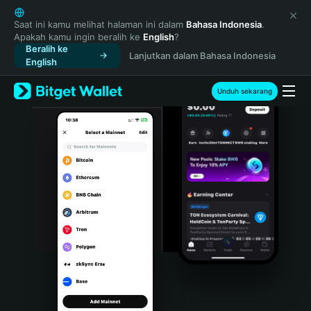
English
日本語
Saat ini kamu melihat halaman ini dalam
Bahasa Indonesia
.
Apakah kamu ingin beralih ke
English
?
Tiếng Việt
Beralih ke
Lanjutkan dalam Bahasa Indonesia
Русский
English
Español (Latinoamérica)
Türkçe
Unduh sekarang
Italiano
Français
Deutsch
简体中文
繁體中文
Português (Portugal)
Bahasa Indonesia
ภาษาไทย
हिन्दी
বাংলা
Español
Português (Brasil)
Español (Argentina)