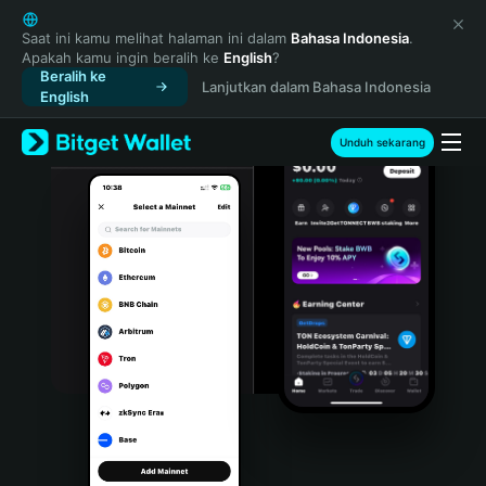
English
日本語
Saat ini kamu melihat halaman ini dalam
Bahasa Indonesia
.
Apakah kamu ingin beralih ke
English
?
Tiếng Việt
Beralih ke
Lanjutkan dalam Bahasa Indonesia
Русский
English
Español (Latinoamérica)
Türkçe
Unduh sekarang
Italiano
Français
Deutsch
简体中文
繁體中文
Português (Portugal)
Bahasa Indonesia
ภาษาไทย
हिन्दी
বাংলা
Español
Português (Brasil)
Español (Argentina)