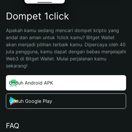
Dompet 1click
Apakah kamu sedang mencari dompet kripto yang 
andal dan aman untuk 1click kamu? Bitget Wallet 
akan menjadi pilihan terbaik kamu. Dipercaya oleh 40 
juta pengguna, kamu dapat dengan bebas menjelajahi 
Web3 di Bitget Wallet. Mulai perjalanan kamu 
sekarang!
Unduh Android APK
Unduh Google Play
FAQ